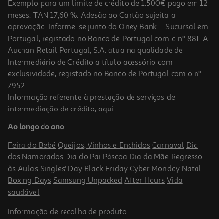
Exemplo para um limite de crédito de 1.500€ pago em 12
meses. TAN 17,60 %. Adesão ao Cartão sujeita a
aprovação. Informe-se junto do Oney Bank – Sucursal em
Portugal, registado no Banco de Portugal com o nº 881. A
Auchan Retail Portugal, S.A. atua na qualidade de
Intermediário de Crédito a título acessório com
exclusividade, registado no Banco de Portugal com o nº
7952.
Informação referente à prestação de serviços de
intermediação de crédito,
aqui
.
Ao longo do ano
Feira do Bebé
Queijos, Vinhos e Enchidos
Carnaval
Dia
dos Namorados
Dia do Pai
Páscoa
Dia da Mãe
Regresso
às Aulas
Singles' Day
Black Friday
Cyber Monday
Natal
Boxing Days
Samsung Unpacked
After Hours
Vida
saudável
Informação de
recolha de produto
.