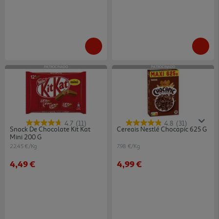
PATROCINADO
PATROCINADO
4.7
(11)
4.8
(31)
Snack De Chocolate Kit Kat
Cereais Nestlé Chocapic 625 G
Mini 200 G
22.45 €/Kg
7.98 €/Kg
4,49 €
4,99 €