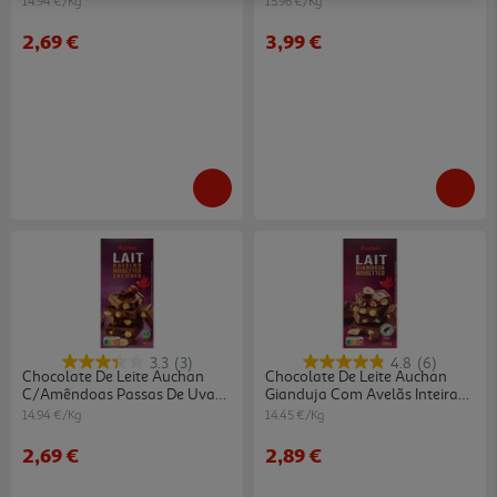
14.94 €/Kg
15.96 €/Kg
2,69 €
3,99 €
3.3
(3)
4.8
(6)
Chocolate De Leite Auchan
Chocolate De Leite Auchan
C/amêndoas Passas De Uvas
Gianduja Com Avelãs Inteiras
E Avelãs 180g
200g
14.94 €/Kg
14.45 €/Kg
2,69 €
2,89 €