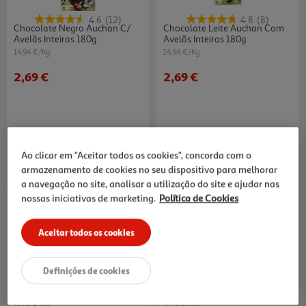
4.6
(12)
4.8
(8)
Chocolate Negro Auchan C/
Chocolate Leite Auchan Com
Avelãs Inteiras 180g
Avelãs Inteiras 180g
14.94 €/Kg
14.94 €/Kg
2,69 €
2,69 €
Ao clicar em "Aceitar todos os cookies", concorda com o
armazenamento de cookies no seu dispositivo para melhorar
a navegação no site, analisar a utilização do site e ajudar nas
nossas iniciativas de marketing.
Política de Cookies
Aceitar todos os cookies
Definições de cookies
4.7
(13)
4.0
(2)
Chocolate Auchan Negro Com
Chocolate Milka Avelãs
Amêndoa Inteiras 180g
Inteiras 250 G