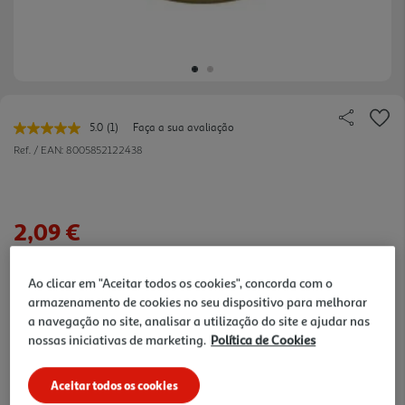
5.0
(1)
Faça a sua avaliação
Leu
uma
Ref. / EAN:
8005852122438
avaliação.
Link
para
a
mesma
2,09 €
página.
+10% DESC. IMEDIATO PET CLUB
Ao clicar em "Aceitar todos os cookies", concorda com o
10% de desconto imediato exclusivo para membros do
armazenamento de cookies no seu dispositivo para melhorar
Pet Club em artigos de marcas especialistas da categoria
O Meu Pet.
a navegação no site, analisar a utilização do site e ajudar nas
nossas iniciativas de marketing.
Política de Cookies
LEVE 7 PAGUE 6
De 6/8/2026 a 31/8/2026
Aceitar todos os cookies