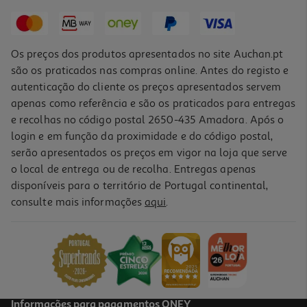
2,09 €
Os preços dos produtos apresentados no site Auchan.pt
são os praticados nas compras online. Antes do registo e
autenticação do cliente os preços apresentados servem
apenas como referência e são os praticados para entregas
e recolhas no código postal 2650-435 Amadora. Após o
login e em função da proximidade e do código postal,
serão apresentados os preços em vigor na loja que serve
o local de entrega ou de recolha. Entregas apenas
disponíveis para o território de Portugal continental,
5.0
(1)
consulte mais informações
aqui
.
Comida Húmida Gato Schesir Atum/cherne 70g
29.86 €/Kg
2,09 €
Informações para pagamentos ONEY