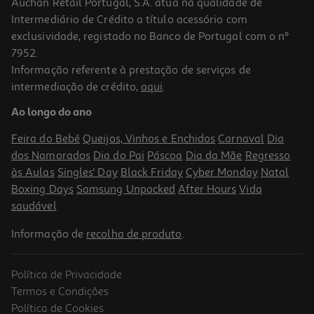
Auchan Retail Portugal, S.A. atua na qualidade de
Intermediário de Crédito a título acessório com
exclusividade, registado no Banco de Portugal com o nº
7952.
Informação referente à prestação de serviços de
4.0
(2)
intermediação de crédito,
aqui
.
Comida Húmida Para Gatinho Schesir Lata Com Frango E Aloé
85g
Ao longo do ano
24.59 €/Kg
Feira do Bebé
Queijos, Vinhos e Enchidos
Carnaval
Dia
2,09 €
dos Namorados
Dia do Pai
Páscoa
Dia da Mãe
Regresso
às Aulas
Singles' Day
Black Friday
Cyber Monday
Natal
Boxing Days
Samsung Unpacked
After Hours
Vida
saudável
Informação de
recolha de produto
.
Política de Privacidade
Termos e Condições
Política de Cookies