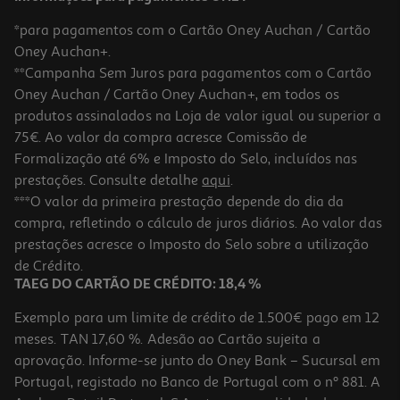
*para pagamentos com o Cartão Oney Auchan / Cartão
Oney Auchan+.
**Campanha Sem Juros para pagamentos com o Cartão
Oney Auchan / Cartão Oney Auchan+, em todos os
produtos assinalados na Loja de valor igual ou superior a
75€. Ao valor da compra acresce Comissão de
Formalização até 6% e Imposto do Selo, incluídos nas
prestações. Consulte detalhe
aqui
.
Comida Húmida Para Gato Schesir Lata Com Atum E Peixe Azul
***O valor da primeira prestação depende do dia da
70g
compra, refletindo o cálculo de juros diários. Ao valor das
28.43 €/Kg
prestações acresce o Imposto do Selo sobre a utilização
1,99 €
de Crédito.
TAEG DO CARTÃO DE CRÉDITO: 18,4 %
Exemplo para um limite de crédito de 1.500€ pago em 12
meses. TAN 17,60 %. Adesão ao Cartão sujeita a
aprovação. Informe-se junto do Oney Bank – Sucursal em
Portugal, registado no Banco de Portugal com o nº 881. A