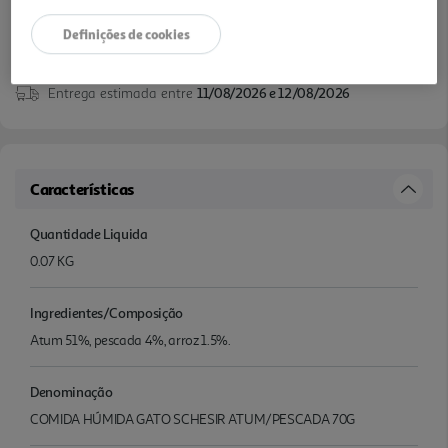
Definições de cookies
Disponibilidade na loja:
Auchan Amadora
Entrega estimada entre
11/08/2026 e 12/08/2026
Características
Quantidade Liquida
0.07 KG
Ingredientes/Composição
Atum 51%, pescada 4%, arroz 1.5%.
Denominação
COMIDA HÚMIDA GATO SCHESIR ATUM/PESCADA 70G