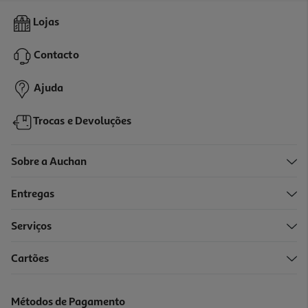
Comida Húmida Gato Schesir Sardinha/lagosta 70g
Lojas
28.43 €/Kg
Contacto
1,99 €
Ajuda
Trocas e Devoluções
Sobre a Auchan
Entregas
Serviços
Cartões
Comida Húmida Gato Schesir Frango / Presunto 70g
29.86 €/Kg
Métodos de Pagamento