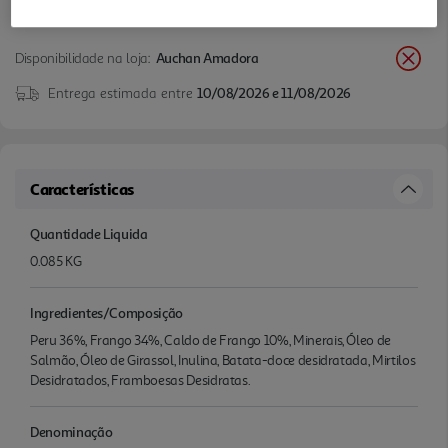
Disponibilidade na loja:
Auchan Amadora
Entrega estimada entre
10/08/2026 e 11/08/2026
Características
Quantidade Liquida
0.085 KG
Ingredientes/Composição
Peru 36%, Frango 34%, Caldo de Frango 10%, Minerais, Óleo de
Salmão, Óleo de Girassol, Inulina, Batata-doce desidratada, Mirtilos
Desidratados, Framboesas Desidratas.
Denominação