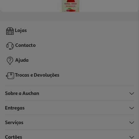
Comida Húmida Gato Weego Frango/salmão 85g
Lojas
17.53 €/Kg
Contacto
1,49 €
Ajuda
Trocas e Devoluções
Sobre a Auchan
Entregas
Serviços
Cartões