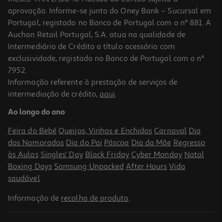
aprovação. Informe-se junto do Oney Bank – Sucursal em
Portugal, registado no Banco de Portugal com o nº 881. A
Auchan Retail Portugal, S.A. atua na qualidade de
Intermediário de Crédito a título acessório com
exclusividade, registado no Banco de Portugal com o nº
7952.
Informação referente à prestação de serviços de
intermediação de crédito,
aqui
.
Comida Húmida Para Gato Taste Of The Wild Canyon River 85g
Ao longo do ano
23.41 €/Kg
Feira do Bebé
Queijos, Vinhos e Enchidos
Carnaval
Dia
1,99 €
dos Namorados
Dia do Pai
Páscoa
Dia da Mãe
Regresso
às Aulas
Singles' Day
Black Friday
Cyber Monday
Natal
Boxing Days
Samsung Unpacked
After Hours
Vida
saudável
Informação de
recolha de produto
.