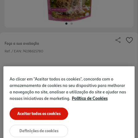
Faça a sua avaliação
Ref. / EAN:
74198615780
2,05 €
Ao clicar em "Aceitar todos os cookies", concorda com o
armazenamento de cookies no seu dispositivo para melhorar
a navegação no site, analisar a utilização do site e ajudar nas
+10% DESC. IMEDIATO PET CLUB
nossas iniciativas de marketing.
Política de Cookies
10% de desconto imediato exclusivo para membros do
Pet Club em artigos de marcas especialistas da categoria
O Meu Pet.
Aceitar todos os cookies
LEVE 4 PAGUE 3
De 6/8/2026 a 31/8/2026
Definições de cookies