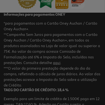
Informações para pagamentos ONEY
*para pagamentos com o Cartão Oney Auchan / Cartão
Oney Auchan+.
**Campanha Sem Juros para pagamentos com o Cartão
Oney Auchan / Cartão Oney Auchan+, em todos os
produtos assinalados na Loja de valor igual ou superior a
75€. Ao valor da compra acresce Comissão de
Formalização até 6% e Imposto do Selo, incluídos nas
prestações. Consulte detalhe
aqui
.
Comida Húmida Para Gato Taste Of The Wild Paté Sénior 85g
***O valor da primeira prestação depende do dia da
compra, refletindo o cálculo de juros diários. Ao valor das
24.12 €/Kg
prestações acresce o Imposto do Selo sobre a utilização
2,05 €
de Crédito.
TAEG DO CARTÃO DE CRÉDITO: 18,4 %
Exemplo para um limite de crédito de 1.500€ pago em 12
meses. TAN 17,60 %. Adesão ao Cartão sujeita a