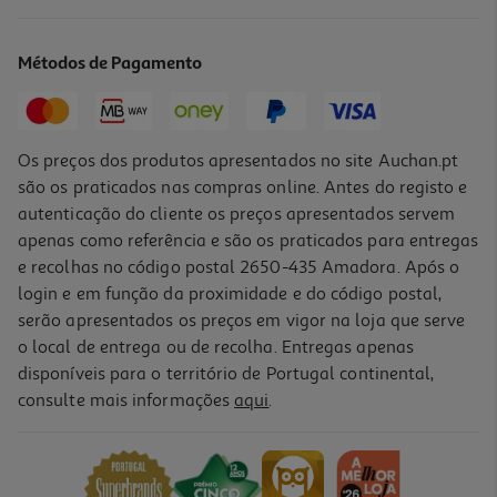
Comida Húmida Para Gato Taste Of The Wild Esterilizado Paté
85g
24.12 €/Kg
Métodos de Pagamento
2,05 €
Os preços dos produtos apresentados no site Auchan.pt
são os praticados nas compras online. Antes do registo e
autenticação do cliente os preços apresentados servem
apenas como referência e são os praticados para entregas
e recolhas no código postal 2650-435 Amadora. Após o
login e em função da proximidade e do código postal,
serão apresentados os preços em vigor na loja que serve
o local de entrega ou de recolha. Entregas apenas
disponíveis para o território de Portugal continental,
consulte mais informações
aqui
.
Comida Húmida Para Gato Taste Of The Wild Paté Salmão 85g
24.12 €/Kg
2,05 €