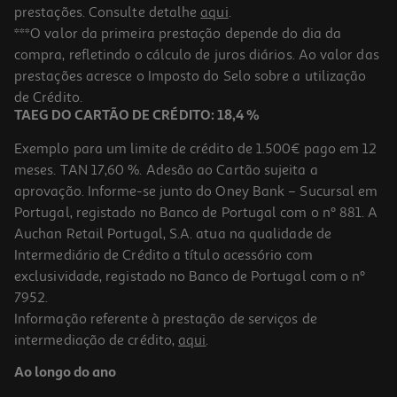
prestações. Consulte detalhe
aqui
.
Creme Depilatorio Body Natur Peles Sensíveis 100ml
***O valor da primeira prestação depende do dia da
compra, refletindo o cálculo de juros diários. Ao valor das
20.2 €/Lt
prestações acresce o Imposto do Selo sobre a utilização
2,02 €
de Crédito.
TAEG DO CARTÃO DE CRÉDITO: 18,4 %
Exemplo para um limite de crédito de 1.500€ pago em 12
meses. TAN 17,60 %. Adesão ao Cartão sujeita a
aprovação. Informe-se junto do Oney Bank – Sucursal em
Portugal, registado no Banco de Portugal com o nº 881. A
Auchan Retail Portugal, S.A. atua na qualidade de
Intermediário de Crédito a título acessório com
exclusividade, registado no Banco de Portugal com o nº
7952.
Informação referente à prestação de serviços de
intermediação de crédito,
aqui
.
Creme Depilatório Veet Expert Pernas E Corpo 200 Ml
Ao longo do ano
36.7 €/Lt