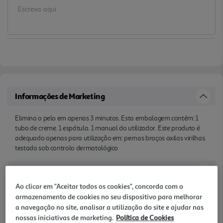
Informações de Marketing
Elimina o pelo em apenas 3 minutos. Esta embalagem contém: 1
tubo de creme. 1 espátula. 1 manual do utilizador. Este produto é
adequado apenas para utilização em: pernas braços axilas virilhas.
testado sob controlo dermatológico
Características
Ao clicar em "Aceitar todos os cookies", concorda com o
Quantidade Liquida
armazenamento de cookies no seu dispositivo para melhorar
0.2 LT
a navegação no site, analisar a utilização do site e ajudar nas
nossas iniciativas de marketing.
Política de Cookies