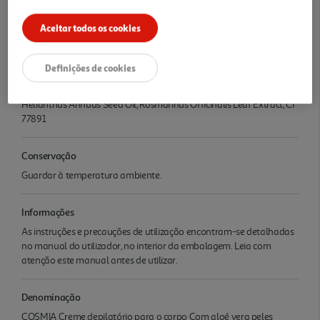
Ingredientes/Composição
Aceitar todos os cookies
Aqua, Cetearyl Alcohol, Potassium Thioglycolate, Urea,
Ceteareth20, Decyl Oleate, Calcium Hydroxide, Paraffinum
Liquidum, Sodium Hydroxide, Parfum, Sodium Gluconate, Argania
Definições de cookies
Spinosa Kernel Oil, Glycine Soja Oil, Hydrogenated Palm Glycerides
Citrate, Butyr ospermum Parkii Butter Extract, Tocopherol,
Helianthus Annuus Seed Oil, Rosmarinus Officinalis Leaf Extract, CI
77891
Conservação
Guardar à temperatura ambiente.
Informações
As instruções e precauções de utilização encontram-se detalhadas
no manual do utilizador, no interior da embalagem. Leia com
atenção este manual antes de utilizar.
Denominação
COSMIA Creme depilatório para o corpo Com aloé vera peles