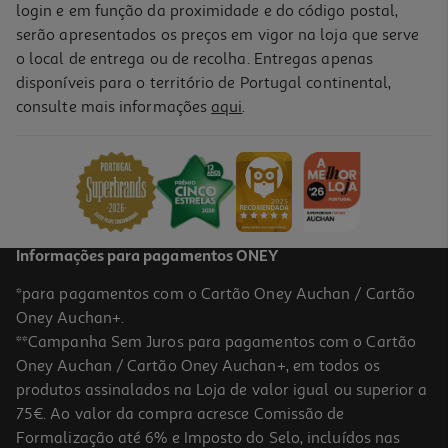
login e em função da proximidade e do código postal,
serão apresentados os preços em vigor na loja que serve
o local de entrega ou de recolha. Entregas apenas
disponíveis para o território de Portugal continental,
5.0
(2)
consulte mais informações
aqui
.
Creme Depilatório Veet Expert Kit Zona Bikini 50+50ml
59.4 €/Lt
5,94 €
Informações para pagamentos ONEY
*para pagamentos com o Cartão Oney Auchan / Cartão
Oney Auchan+.
**Campanha Sem Juros para pagamentos com o Cartão
Oney Auchan / Cartão Oney Auchan+, em todos os
produtos assinalados na Loja de valor igual ou superior a
75€. Ao valor da compra acresce Comissão de
Formalização até 6% e Imposto do Selo, incluídos nas