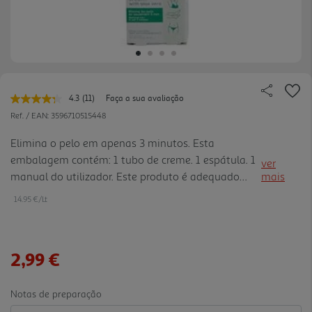
4.3
(11)
Faça a sua avaliação
Leu
11
Ref. / EAN:
3596710515448
avaliações.
Link
Elimina o pelo em apenas 3 minutos. Esta
para
embalagem contém: 1 tubo de creme. 1 espátula. 1
a
ver
mesma
manual do utilizador. Este produto é adequado
mais
página.
apenas para utilização em: pernas braços axilas
14.95 €/Lt
virilhas. testado sob controlo dermatológico
2,99 €
Notas de preparação