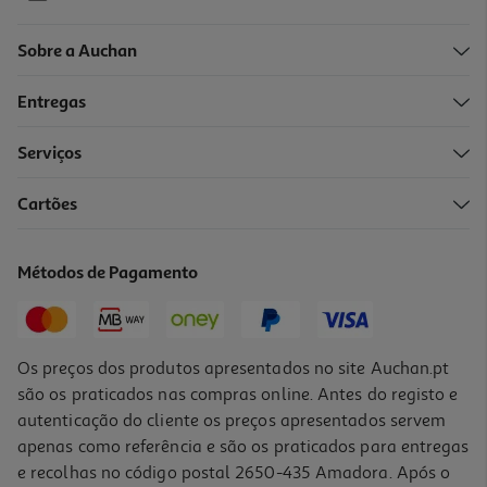
Sobre a Auchan
Entregas
-50%
Serviços
5.0
(1)
Cartões
Creme Veet Depilatório Pele Sensíveis 400ml
21.22 €/Lt
Métodos de Pagamento
Price reduced from
to
16,99 €
8,49 €
Promoção
Os preços dos produtos apresentados no site Auchan.pt
são os praticados nas compras online. Antes do registo e
autenticação do cliente os preços apresentados servem
apenas como referência e são os praticados para entregas
e recolhas no código postal 2650-435 Amadora. Após o