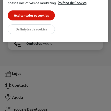
nossas iniciativas de marketing.
Política de Cookies
Ir para
Homepage
Aceitar todos os cookies
Veja os nossos
Folhetos
Definições de cookies
Contactos
Auchan
Lojas
Contacto
Ajuda
Trocas e Devoluções