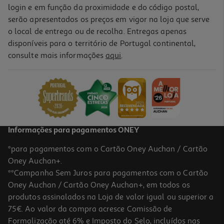
login e em função da proximidade e do código postal,
serão apresentados os preços em vigor na loja que serve
o local de entrega ou de recolha. Entregas apenas
disponíveis para o território de Portugal continental,
consulte mais informações
aqui
.
Informações para pagamentos ONEY
*para pagamentos com o Cartão Oney Auchan / Cartão
Oney Auchan+.
**Campanha Sem Juros para pagamentos com o Cartão
Oney Auchan / Cartão Oney Auchan+, em todos os
produtos assinalados na Loja de valor igual ou superior a
75€. Ao valor da compra acresce Comissão de
Formalização até 6% e Imposto do Selo, incluídos nas