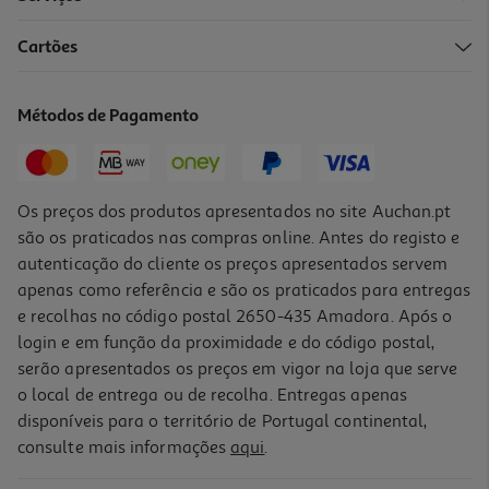
Cartões
Grinalda Multicor Actuel "happy Birthday"
1.99 €/un
Métodos de Pagamento
1,99 €
Os preços dos produtos apresentados no site Auchan.pt
são os praticados nas compras online. Antes do registo e
autenticação do cliente os preços apresentados servem
apenas como referência e são os praticados para entregas
e recolhas no código postal 2650-435 Amadora. Após o
login e em função da proximidade e do código postal,
serão apresentados os preços em vigor na loja que serve
o local de entrega ou de recolha. Entregas apenas
disponíveis para o território de Portugal continental,
4.0
(2)
consulte mais informações
aqui
.
Grinalda Actuel "happy Birthday" Dourado