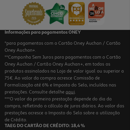
1.49 €/un
1,49 €
Informações para pagamentos ONEY
*para pagamentos com o Cartão Oney Auchan / Cartão
Oney Auchan+.
**Campanha Sem Juros para pagamentos com o Cartão
Oney Auchan / Cartão Oney Auchan+, em todos os
produtos assinalados na Loja de valor igual ou superior a
75€. Ao valor da compra acresce Comissão de
Formalização até 6% e Imposto do Selo, incluídos nas
prestações. Consulte detalhe
aqui
.
Bola Papel Actuel 20cm X2
***O valor da primeira prestação depende do dia da
compra, refletindo o cálculo de juros diários. Ao valor das
2.49 €/un
prestações acresce o Imposto do Selo sobre a utilização
2,49 €
de Crédito.
TAEG DO CARTÃO DE CRÉDITO: 18,4 %