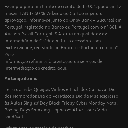
Exemplo para um limite de crédito de 1.500€ pago em 12
meses. TAN 17,60 %. Adesão ao Cartão sujeita a
aprovação. Informe-se junto do Oney Bank – Sucursal em
Portugal, registado no Banco de Portugal com o nº 881. A
Auchan Retail Portugal, S.A. atua na qualidade de
Intermediário de Crédito a título acessório com
exclusividade, registado no Banco de Portugal com o nº
7952.
Informação referente à prestação de serviços de
intermediação de crédito,
aqui
.
Palhinhas Cartão Actuel Golden Party 20un
Ao longo do ano
2.99 €/un
Feira do Bebé
Queijos, Vinhos e Enchidos
Carnaval
Dia
2,99 €
dos Namorados
Dia do Pai
Páscoa
Dia da Mãe
Regresso
às Aulas
Singles' Day
Black Friday
Cyber Monday
Natal
Boxing Days
Samsung Unpacked
After Hours
Vida
saudável