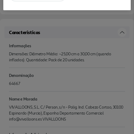
Características
Informações
Dimensões: Diâmetro Médio: ~25,00 cm a 30,00 cm (quando
inflados). Quantidade: Pack de 20 unidades.
Denominação
64667
Nome e Morada
VIVALLOONS, S.L. C/ Persan, s/n - Polig. Ind. Cabezo Cortao, 30100
Espinardo (Murcia), Espanha Departamento Comercial
info@vivalloons.es VIVALLOONS