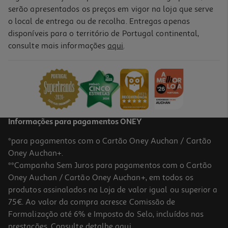
serão apresentados os preços em vigor na loja que serve
o local de entrega ou de recolha. Entregas apenas
disponíveis para o território de Portugal continental,
consulte mais informações
aqui
.
Almofada Actuel Tropic 45x45cm Modelos Sortidos
7.99 €/un
Price reduced from
to
9,99 €
7,99 €
Promoção
Informações para pagamentos ONEY
*para pagamentos com o Cartão Oney Auchan / Cartão
Oney Auchan+.
**Campanha Sem Juros para pagamentos com o Cartão
Oney Auchan / Cartão Oney Auchan+, em todos os
-38%
produtos assinalados na Loja de valor igual ou superior a
75€. Ao valor da compra acresce Comissão de
Formalização até 6% e Imposto do Selo, incluídos nas
prestações. Consulte detalhe
aqui
.