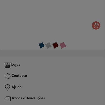
Coxim Alto Actuel Balou So 40x40x5cm Cores Sortidas
Lojas
5 €/un
Contacto
5,00 €
Ajuda
Trocas e Devoluções