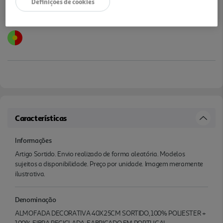
Definições de cookies
Características
Informações
Artigo Sortido. Envio realizado de forma aleatória. Modelos
sujeitos a disponibilidade. Preço por unidade. Imagem meramente
ilustrativa.
Denominação
ALMOFADA DECORATIVA 40X25CM SORTIDO, 100% POLIESTER +