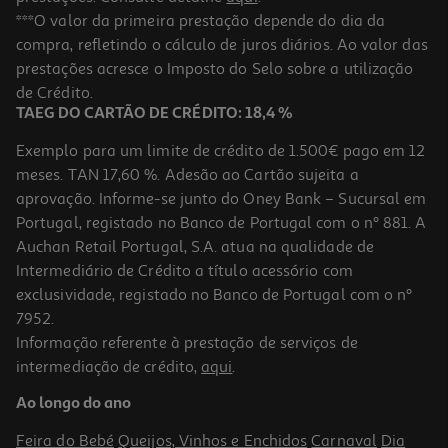
Almofada Actuel Sea 45x45cm Modelos Sortidos
***O valor da primeira prestação depende do dia da
compra, refletindo o cálculo de juros diários. Ao valor das
7.99 €/un
Price reduced from
to
prestações acresce o Imposto do Selo sobre a utilização
12,99 €
7,99 €
de Crédito.
Promoção
TAEG DO CARTÃO DE CRÉDITO: 18,4 %
Exemplo para um limite de crédito de 1.500€ pago em 12
meses. TAN 17,60 %. Adesão ao Cartão sujeita a
aprovação. Informe-se junto do Oney Bank – Sucursal em
Portugal, registado no Banco de Portugal com o nº 881. A
Auchan Retail Portugal, S.A. atua na qualidade de
Intermediário de Crédito a título acessório com
exclusividade, registado no Banco de Portugal com o nº
7952.
Informação referente à prestação de serviços de
intermediação de crédito,
aqui
.
Almofada Actuel Algodão 45x45cm Modelos Sortidos
Ao longo do ano
9.99 €/un
Feira do Bebé
Queijos, Vinhos e Enchidos
Carnaval
Dia
9,99 €