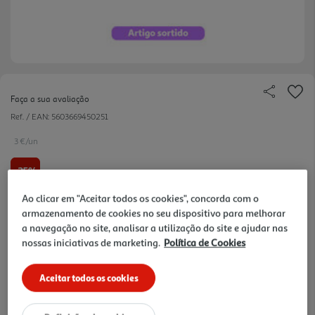
Faça a sua avaliação
Ref. / EAN:
5603669450251
3 €/un
-25%
Ao clicar em "Aceitar todos os cookies", concorda com o
Price reduced from
to
3,99 €
armazenamento de cookies no seu dispositivo para melhorar
3,00 €
a navegação no site, analisar a utilização do site e ajudar nas
Promoção:
de 5/8/2026 a 15/9/2026
nossas iniciativas de marketing.
Política de Cookies
Notas de preparação
Aceitar todos os cookies