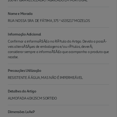
100% FIBRA RECICLADA, FABRICADO EM PORTUGAL
Nome e Morada
RUA NOSSA SRA. DE FÁTIMA, 375 * 4535217 MOZELOS
Informação Adicional
Confirmar a informaÃ§Ã£o no RÃ³tulo do Artigo. Devido a possÃ­
veis alteraÃ§Ãµes de embalagens e/ou rÃ³tulos, deverÃ¡
considerar sempre a informaÃ§Ã£o que acompanha o produto que
recebe.
Precauções Utilização
RESISTENTE Á ÁGUA, MAS NÃO É IMPERMEÁVEL
Detalhes do Artigo
ALMOFADA 40X25CM SORTIDO
Dimensões LxAxP