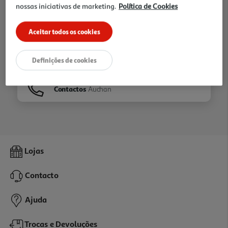
nossas iniciativas de marketing.
Política de Cookies
Ir para
Homepage
Aceitar todos os cookies
Veja os nossos
Folhetos
Definições de cookies
Contactos
Auchan
Lojas
Contacto
Ajuda
Trocas e Devoluções