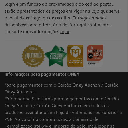
login e em função da proximidade e do código postal,
serão apresentados os preços em vigor na loja que serve
o local de entrega ou de recolha. Entregas apenas
disponíveis para o território de Portugal continental,
consulte mais informações
aqui
.
Informações para pagamentos ONEY
*para pagamentos com o Cartão Oney Auchan / Cartão
Oney Auchan+.
**Campanha Sem Juros para pagamentos com o Cartão
Oney Auchan / Cartão Oney Auchan+, em todos os
produtos assinalados na Loja de valor igual ou superior a
75€. Ao valor da compra acresce Comissão de
Formalização até 6% e Imposto do Selo, incluídos nas