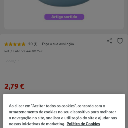
5.0
(1)
Faça a sua avaliação
Leu
uma
Ref. / EAN:
5604468025961
avaliação.
Link
2.79 €/un
para
a
mesma
página.
2,79 €
Notas de preparação
Ao clicar em "Aceitar todos os cookies", concorda com o
armazenamento de cookies no seu dispositivo para melhorar
a navegação no site, analisar a utilização do site e ajudar nas
nossas iniciativas de marketing.
Política de Cookies