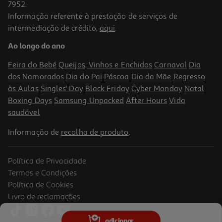
7952.
Informação referente à prestação de serviços de
intermediação de crédito,
aqui
.
Taça Para Misturar Polegar Plástico 1.5l
Ao longo do ano
1.49 €/un
Feira do Bebé
Queijos, Vinhos e Enchidos
Carnaval
Dia
1,49 €
dos Namorados
Dia do Pai
Páscoa
Dia da Mãe
Regresso
às Aulas
Singles' Day
Black Friday
Cyber Monday
Natal
Boxing Days
Samsung Unpacked
After Hours
Vida
saudável
Informação de
recolha de produto
.
Política de Privacidade
Termos e Condições
Política de Cookies
Livro de reclamações
adicionar