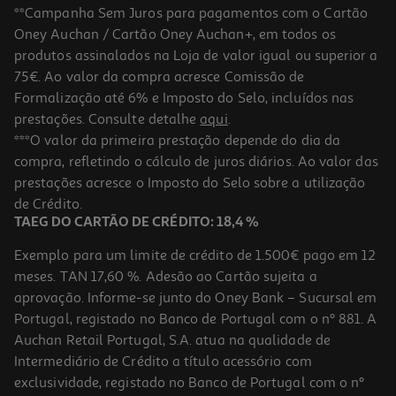
**Campanha Sem Juros para pagamentos com o Cartão
Oney Auchan / Cartão Oney Auchan+, em todos os
produtos assinalados na Loja de valor igual ou superior a
75€. Ao valor da compra acresce Comissão de
Formalização até 6% e Imposto do Selo, incluídos nas
prestações. Consulte detalhe
aqui
.
3.5
(2)
Taça Colors Codil 3l 22x10.5cm Cores Sortidas
***O valor da primeira prestação depende do dia da
compra, refletindo o cálculo de juros diários. Ao valor das
2.19 €/un
prestações acresce o Imposto do Selo sobre a utilização
2,19 €
de Crédito.
TAEG DO CARTÃO DE CRÉDITO: 18,4 %
Exemplo para um limite de crédito de 1.500€ pago em 12
meses. TAN 17,60 %. Adesão ao Cartão sujeita a
aprovação. Informe-se junto do Oney Bank – Sucursal em
Portugal, registado no Banco de Portugal com o nº 881. A
Auchan Retail Portugal, S.A. atua na qualidade de
Intermediário de Crédito a título acessório com
exclusividade, registado no Banco de Portugal com o nº