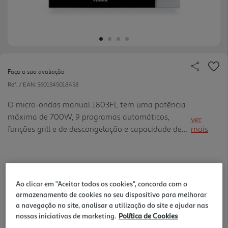
Faça a sua avaliação
Ref. / EAN:
5601545018458
O micro-ondas manual 1803FL tem uma potência
máxima de 700W, 9 programas automáticos,
ver
funções grill e de descongelação e capacidade de
mais
20L. Com uma potência grill de 1000W, este
aparelho conta ainda com temporizador até 35
minutos. Outras características relevantes: painel
89,99 €
inox, porta de vidro rendilhado e interior
Ao clicar em "Aceitar todos os cookies", concorda com o
antiaderente para limpeza facilitada.
armazenamento de cookies no seu dispositivo para melhorar
a navegação no site, analisar a utilização do site e ajudar nas
nossas iniciativas de marketing.
Política de Cookies