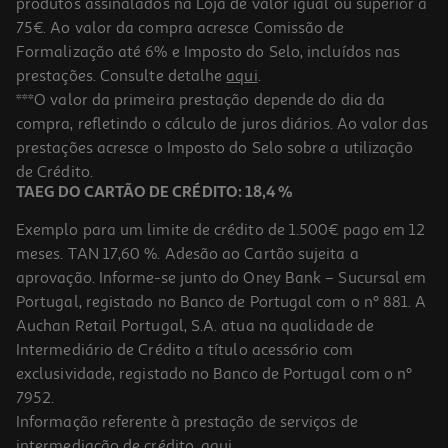
produtos assinalados na Loja de valor igual ou superior a
75€. Ao valor da compra acresce Comissão de
Formalização até 6% e Imposto do Selo, incluídos nas
prestações. Consulte detalhe
aqui
.
4.4
(158)
Micro-Ondas Com Grill Lg Mh7265dps Preto 32l Smart Inverter
***O valor da primeira prestação depende do dia da
1200w
compra, refletindo o cálculo de juros diários. Ao valor das
181.99 €/un
prestações acresce o Imposto do Selo sobre a utilização
181,99 €
de Crédito.
TAEG DO CARTÃO DE CRÉDITO: 18,4 %
Exemplo para um limite de crédito de 1.500€ pago em 12
meses. TAN 17,60 %. Adesão ao Cartão sujeita a
aprovação. Informe-se junto do Oney Bank – Sucursal em
Portugal, registado no Banco de Portugal com o nº 881. A
Auchan Retail Portugal, S.A. atua na qualidade de
Intermediário de Crédito a título acessório com
exclusividade, registado no Banco de Portugal com o nº
7952.
Informação referente à prestação de serviços de
intermediação de crédito,
aqui
.