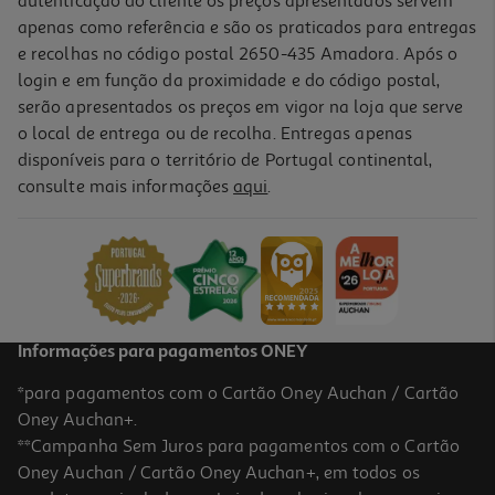
autenticação do cliente os preços apresentados servem
apenas como referência e são os praticados para entregas
e recolhas no código postal 2650-435 Amadora. Após o
login e em função da proximidade e do código postal,
serão apresentados os preços em vigor na loja que serve
o local de entrega ou de recolha. Entregas apenas
disponíveis para o território de Portugal continental,
4.5
(19)
consulte mais informações
aqui
.
Micro-Ondas Com Grill Samsung Mg23k3515as Cinzento 23l 800w
Digital
149.99 €/un
149,99 €
Informações para pagamentos ONEY
*para pagamentos com o Cartão Oney Auchan / Cartão
Oney Auchan+.
**Campanha Sem Juros para pagamentos com o Cartão
Oney Auchan / Cartão Oney Auchan+, em todos os