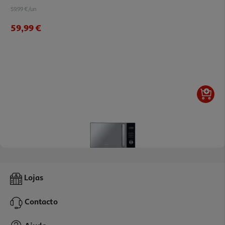
59.99 €/un
59,99 €
3.0
(3)
Micro-Ondas Com Grill Qilive Q.6443 Digital 25l Inox 1000w
Lojas
109.99 €/un
Contacto
109,99 €