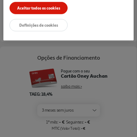
Aceitar todos os cookies
verificar stock em loja >
Definições de cookies
Entrega estimada entre
24/08/2026 e 25/08/2026
Opções de Financiamento
Pague com o seu
Cartão Oney Auchan
saiba mais >
TAEG: 18,4%
3 meses sem juros
- €
- €
1º mês:
Seguintes:
- €
MTIC (Valor Total):