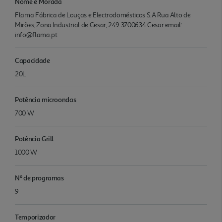
Nome e Morada
Flama Fábrica de Louças e Electrodomésticos S.A Rua Alto de
Mirões, Zona Industrial de Cesar, 249 3700634 Cesar email:
info@flama.pt
Capacidade
20L
Potência microondas
700 W
Potência Grill
1000 W
Nº de programas
9
Temporizador