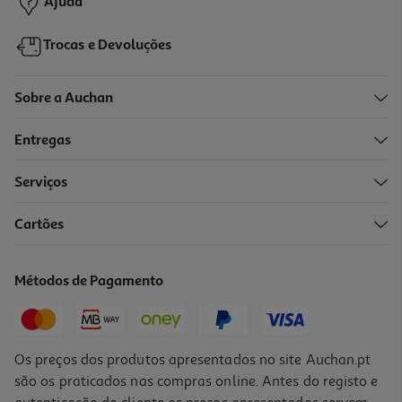
Ajuda
Trocas e Devoluções
Sobre a Auchan
Entregas
Serviços
4.7
(10)
Cartões
Micro-Ondas Com Grill Lg Mh6565cps Inox 25l 1150w Smart
Inverter
162.99 €/un
Métodos de Pagamento
162,99 €
Os preços dos produtos apresentados no site Auchan.pt
são os praticados nas compras online. Antes do registo e