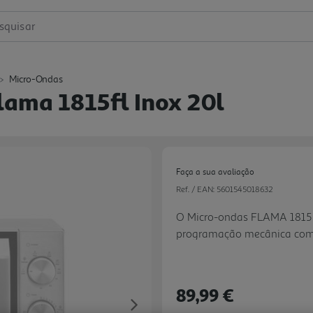
squisar
Micro-Ondas
lama 1815fl Inox 20l
Faça a sua avaliação
Ref. / EAN:
5601545018632
O Micro-ondas FLAMA 1815FL
programação mecânica com g
ampla variedade de receitas.
programas grill, além de t
função de descongelação po
89,99 €
dia a dia. O prato giratóri
Next