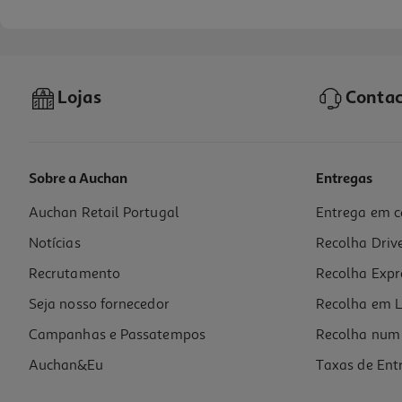
Lojas
Contac
Sobre a Auchan
Entregas
Auchan Retail Portugal
Entrega em c
Micro-Ondas Com Grill Qilive Q.6431 Preto 20l 700w
Notícias
Recolha Driv
59.99 €/un
Recrutamento
Recolha Expr
59,99 €
Seja nosso fornecedor
Recolha em L
Campanhas e Passatempos
Recolha num 
Auchan&Eu
Taxas de Ent