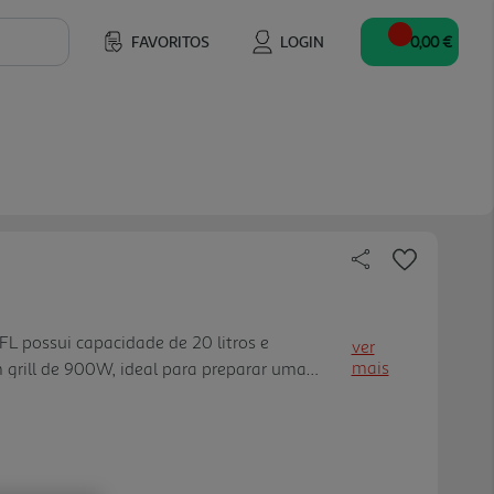
FAVORITOS
LOGIN
0,00 €
 possui capacidade de 20 litros e
ver
mais
rill de 900W, ideal para preparar uma
 Dispõe de 5 níveis de potência e 4
emporizador de até 30 minutos. Conta com
r tempo e peso, garantindo praticidade no
o de 24,5 cm garante aquecimento e