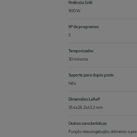
Potência Grill
900 W
Nº de programas
5
Temporizador
30 minutos
Suporte para duplo prato
Não
Dimensões LxAxP
35.4x26.2x45.2 mm
Outras características
Função descongelação, diâmetro o prato 