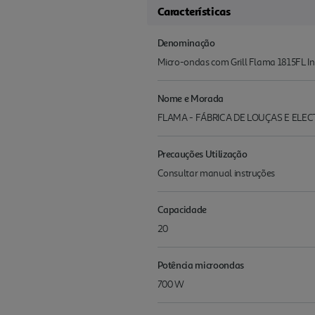
Características
Denominação
Micro-ondas com Grill Flama 1815FL In
Nome e Morada
FLAMA - FÁBRICA DE LOUÇAS E ELECT
Precauções Utilização
Consultar manual instruções
Capacidade
20
Potência microondas
700 W