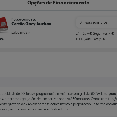
Opções de Financiamento
Pague com o seu
3 meses sem juros
Cartão Oney Auchan
saiba mais >
- €
- €
1º mês:
Seguintes:
,4%
- €
MTIC (Valor Total):
pacidade de 20 litros e programação mecânica com grill de 900W, ideal par
ia e 4 programas grill, além de temporizador de até 30 minutos. Conta com fun
 prato giratório de 24,5 cm garante aquecimento e preparação uniforme dos alim
ncia, sendo resi stente a riscos e fácil de limpar.