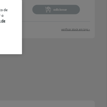
entos. Com interior e exterior em inox, alia
e elegância, sendo resi stente a riscos e fácil
adicionar
to de
r a
a de
verificar stock em loja >