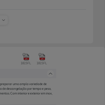
1815FL
1815FL
a preparar uma ampla variedade de
ção de descongelação por tempo e peso,
entos. Com interior e exterior em inox,