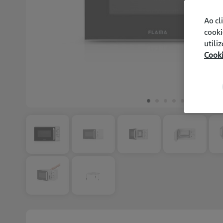
Ao cl
cooki
utili
Cook