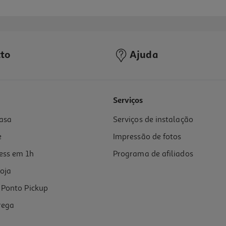
to
Ajuda
4.3
(15)
Serviços
asa
Serviços de instalação
e
Impressão de fotos
ess em 1h
Programa de afiliados
oja
Ponto Pickup
rega