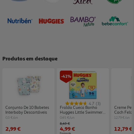
Produtos em destaque
-41%
4.7
(3)
Conjunto De 10 Babetes
Fralda Cueca Banho
Creme Pent
Interbaby Descartáveis
Huggies Little Swimmers
Cach Feliz
T5-6 12-18kg 11un
450g
0.3 €/un
0.45 €/un
12.79 €/un
Price reduced from
to
8,49 €
2,99 €
4,99 €
12,79 €
Promoção