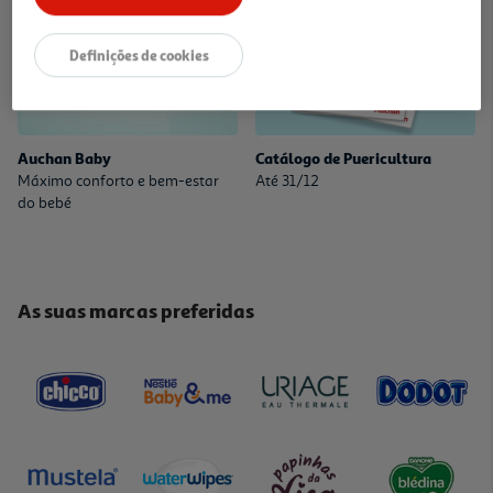
Definições de cookies
Auchan Baby
Catálogo de Puericultura
Máximo conforto e bem-estar
Até 31/12
do bebé
As suas marcas preferidas