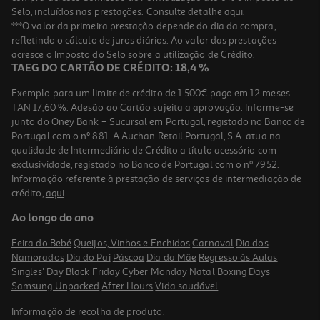
Selo, incluídos nas prestações. Consulte detalhe
aqui
.
***O valor da primeira prestação depende do dia da compra,
refletindo o cálculo de juros diários. Ao valor das prestações
acresce o Imposto do Selo sobre a utilização de Crédito.
TAEG DO CARTÃO DE CRÉDITO: 18,4 %
Exemplo para um limite de crédito de 1.500€ pago em 12 meses.
TAN 17,60 %. Adesão ao Cartão sujeita a aprovação. Informe-se
junto do Oney Bank – Sucursal em Portugal, registado no Banco de
Portugal com o nº 881. A Auchan Retail Portugal, S.A. atua na
qualidade de Intermediário de Crédito a título acessório com
exclusividade, registado no Banco de Portugal com o nº 7952.
Informação referente à prestação de serviços de intermediação de
crédito,
aqui
.
Ao longo do ano
Feira do Bebé
Queijos, Vinhos e Enchidos
Carnaval
Dia dos
Namorados
Dia do Pai
Páscoa
Dia da Mãe
Regresso às Aulas
Singles' Day
Black Friday
Cyber Monday
Natal
Boxing Days
Samsung Unpacked
After Hours
Vida saudável
Informação de
recolha de produto
.