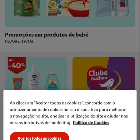
Promoções em produtos de bebé
06/08 a 19/08
Ao clicar em "Aceitar todos os cookies", concorda com o
armazenamento de cookies no seu dispositivo para melhorar
Especial Banho
Clube Auchan
a navegação no site, analisar a utilização do site e ajudar nas
06/08 a 19/08
Promoções exclusivas para
nossas iniciativas de marketing.
Política de Cookies
membros
Aceitar todos os cookies