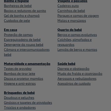
Banho e higiene
Viagens e passeios
Banheiras de bebé
Cadeiras auto
Bacios e redutores de sanita
Carrinhos de bebé
Gel de banho e champô
Parques e camas de viagem
Cuidados de pele
Malas e marsúpios
Em casa
Quarto do bebé
Proteção de camas
Berços e camas evolutivas
Espreguiçadeira de bebé
Colchões, almofadas e
Detergente da roupa bebé
resguardos
Câmara e intercomunicadores
Lençóis de berço e mantas
bebé
Maternidade e amamentação
Saúde bebé
Testes de gravidez
Diarreia e obstipação
Bombas de tirar leite
Muda da fralda e cicatrização
Discos e protetor mamilos
Aerossois e nebulizadores
Higiene e anti-estrias
Acessórios de cuidado
Brinquedos de bebé
Doudous e peluches
Ginásios e tapetes de atividades
Triciclos e andadores