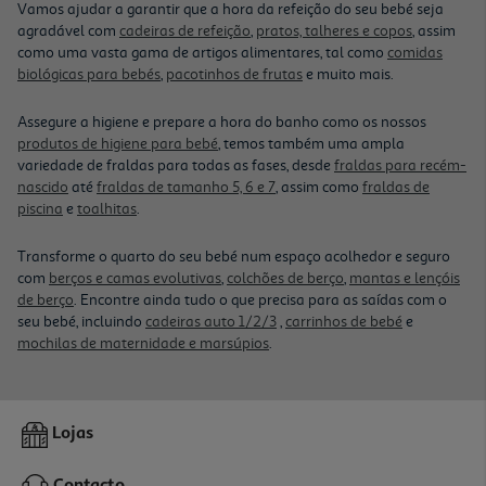
Vamos ajudar a garantir que a hora da refeição do seu bebé seja
agradável com
cadeiras de refeição
,
pratos, talheres e copos
, assim
como uma vasta gama de artigos alimentares, tal como
comidas
biológicas para bebés
,
pacotinhos de frutas
e muito mais.
Assegure a higiene e prepare a hora do banho como os nossos
produtos de higiene para bebé
, temos também uma ampla
variedade de fraldas para todas as fases, desde
fraldas para recém-
nascido
até
fraldas de tamanho 5, 6 e 7
, assim como
fraldas de
piscina
e
toalhitas
.
Transforme o quarto do seu bebé num espaço acolhedor e seguro
com
berços e camas evolutivas
,
colchões de berço
,
mantas e lençóis
de berço
. Encontre ainda tudo o que precisa para as saídas com o
seu bebé, incluindo
cadeiras auto 1/2/3
,
carrinhos de bebé
e
mochilas de maternidade e marsúpios
.
Lojas