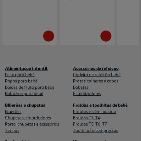
Alimentação infantil
Acessórios de refeição
Leite para bebé
Cadeira de refeição bebé
Papas para bebé
Pratos, talheres e copos
Boiões de fruta para bebé
Babetes
Bolachas para bebé
Esterilizadores
Biberões e chupetas
Fraldas e toalhitas de bebé
Biberões
Fraldas recém nascido
Chupetas e mordedores
Fraldas T3-T4
Porta-chupetas e acessórios
Fraldas T5-T6-T7
Tetinas
Toalhitas e compressas