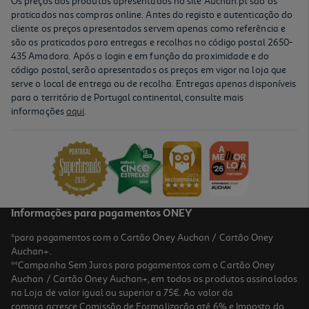
Os preços dos produtos apresentados no site Auchan.pt são os
praticados nas compras online. Antes do registo e autenticação do
cliente os preços apresentados servem apenas como referência e
são os praticados para entregas e recolhas no código postal 2650-
435 Amadora. Após o login e em função da proximidade e do
código postal, serão apresentados os preços em vigor na loja que
serve o local de entrega ou de recolha. Entregas apenas disponíveis
para o território de Portugal continental, consulte mais
informações
aqui
.
Informações para pagamentos ONEY
*para pagamentos com o Cartão Oney Auchan / Cartão Oney
Auchan+.
**Campanha Sem Juros para pagamentos com o Cartão Oney
Auchan / Cartão Oney Auchan+, em todos os produtos assinalados
na Loja de valor igual ou superior a 75€. Ao valor da
compra acresce Comissão de Formalização até 6% e Imposto do