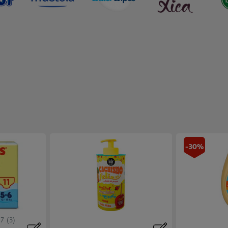
-30%
.7
(3)