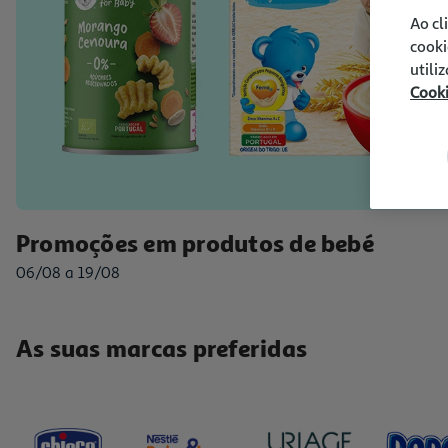
Ao cl
cooki
utili
Cook
Promoções em produtos de bebé
06/08 a 19/08
As suas marcas preferidas