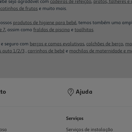
bebé seja agradável com
cadeiras de refeição
,
pratos, talheres e
cotinhos de frutas
e muito mais.
nossos
produtos de higiene para bebé
, temos também uma ampla 
e 7
, assim como
fraldas de piscina
e
toalhitas
.
r e seguro com
berços e camas evolutivas
,
colchões de berço
,
man
s auto 1/2/3
,
carrinhos de bebé
e
mochilas de maternidade e m
to
Ajuda
Serviços
asa
Serviços de instalação