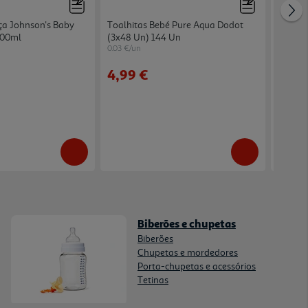
a Johnson's Baby
Toalhitas Bebé Pure Aqua Dodot
Sobrem
500ml
(3x48 Un) 144 Un
Alperc
0.03 €/un
4.98 €/K
from
4,99 €
1,99
Biberões e chupetas
Biberões
Chupetas e mordedores
Porta-chupetas e acessórios
Tetinas