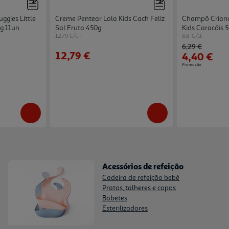
gies Little
Creme Pentear Lola Kids Cach Feliz
Champô Crianç
g 11un
Sal Fruta 450g
Kids Caracóis 
12.79 €/un
8.8 €/Lt
Price reduced 
to
6,29 €
12,79 €
4,40 €
Promoção
Acessórios de refeição
Cadeira de refeição bebé
Pratos, talheres e copos
Babetes
Esterilizadores