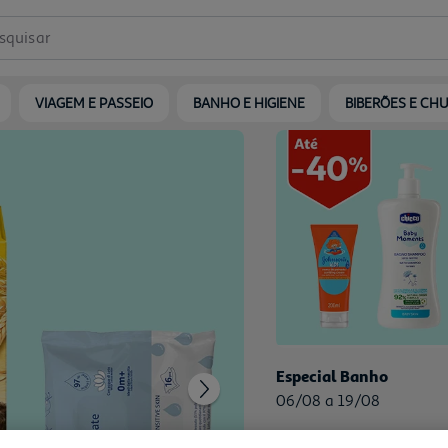
squisar
VIAGEM E PASSEIO
BANHO E HIGIENE
BIBERÕES E CH
Especial Banho
06/08 a 19/08