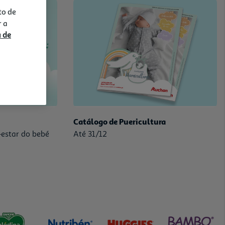
to de
r a
a de
Catálogo de Puericultura
estar do bebé
Até 31/12