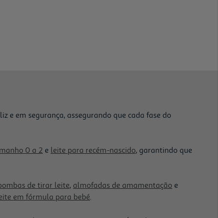
liz e em segurança, assegurando que cada fase do
amanho 0 a 2
e
leite para recém-nascido
, garantindo que
bombas de tirar leite
,
almofadas de amamentação
e
eite em fórmula para bebé
.