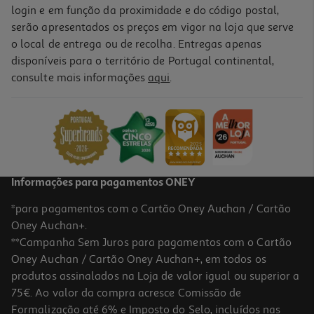
login e em função da proximidade e do código postal,
serão apresentados os preços em vigor na loja que serve
o local de entrega ou de recolha. Entregas apenas
disponíveis para o território de Portugal continental,
consulte mais informações
aqui
.
Informações para pagamentos ONEY
*para pagamentos com o Cartão Oney Auchan / Cartão
Oney Auchan+.
**Campanha Sem Juros para pagamentos com o Cartão
Oney Auchan / Cartão Oney Auchan+, em todos os
produtos assinalados na Loja de valor igual ou superior a
75€. Ao valor da compra acresce Comissão de
Formalização até 6% e Imposto do Selo, incluídos nas