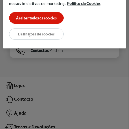
nossas iniciativas de marketing.
Política de Cookies
Ir para
Homepage
Aceitar todos os cookies
Veja os nossos
Folhetos
Definições de cookies
Contactos
Auchan
Lojas
Contacto
Ajuda
Trocas e Devoluções