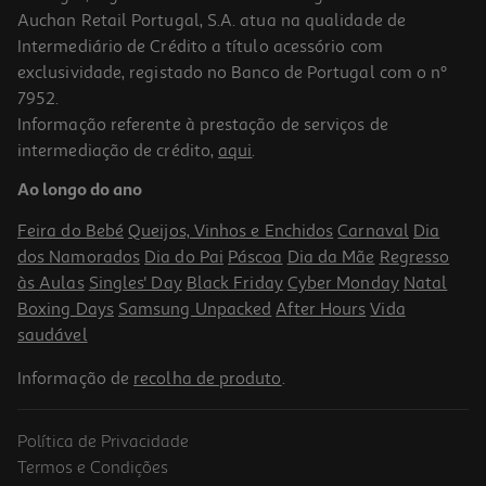
Auchan Retail Portugal, S.A. atua na qualidade de
Intermediário de Crédito a título acessório com
exclusividade, registado no Banco de Portugal com o nº
7952.
Informação referente à prestação de serviços de
intermediação de crédito,
aqui
.
Capa Envelope A4 Auchan Plástico Com Zip Modelos Sortidos
Ao longo do ano
1.99 €/un
Feira do Bebé
Queijos, Vinhos e Enchidos
Carnaval
Dia
1,99 €
dos Namorados
Dia do Pai
Páscoa
Dia da Mãe
Regresso
às Aulas
Singles' Day
Black Friday
Cyber Monday
Natal
Boxing Days
Samsung Unpacked
After Hours
Vida
saudável
Informação de
recolha de produto
.
Política de Privacidade
Termos e Condições