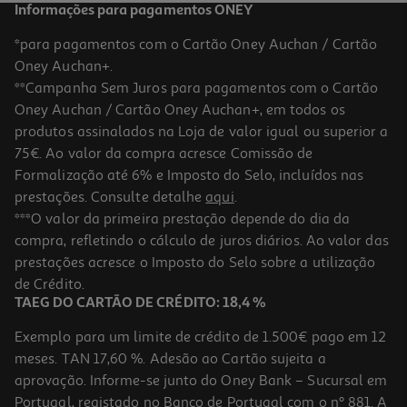
Informações para pagamentos ONEY
*para pagamentos com o Cartão Oney Auchan / Cartão
Oney Auchan+.
**Campanha Sem Juros para pagamentos com o Cartão
Oney Auchan / Cartão Oney Auchan+, em todos os
produtos assinalados na Loja de valor igual ou superior a
75€. Ao valor da compra acresce Comissão de
Formalização até 6% e Imposto do Selo, incluídos nas
prestações. Consulte detalhe
aqui
.
Capa Envelope A4 Auchan Plástico Perfurada Cores Sortidas
***O valor da primeira prestação depende do dia da
compra, refletindo o cálculo de juros diários. Ao valor das
1.69 €/un
prestações acresce o Imposto do Selo sobre a utilização
1,69 €
de Crédito.
TAEG DO CARTÃO DE CRÉDITO: 18,4 %
Exemplo para um limite de crédito de 1.500€ pago em 12
meses. TAN 17,60 %. Adesão ao Cartão sujeita a
aprovação. Informe-se junto do Oney Bank – Sucursal em
Portugal, registado no Banco de Portugal com o nº 881. A