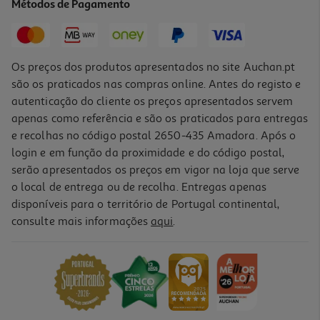
Métodos de Pagamento
0,99 €
Os preços dos produtos apresentados no site Auchan.pt
são os praticados nas compras online. Antes do registo e
autenticação do cliente os preços apresentados servem
apenas como referência e são os praticados para entregas
e recolhas no código postal 2650-435 Amadora. Após o
login e em função da proximidade e do código postal,
serão apresentados os preços em vigor na loja que serve
o local de entrega ou de recolha. Entregas apenas
disponíveis para o território de Portugal continental,
4.0
(2)
consulte mais informações
aqui
.
Pasta Envelope Auchan Transparente A6 Cores Sortidas
0.89 €/un
0,89 €