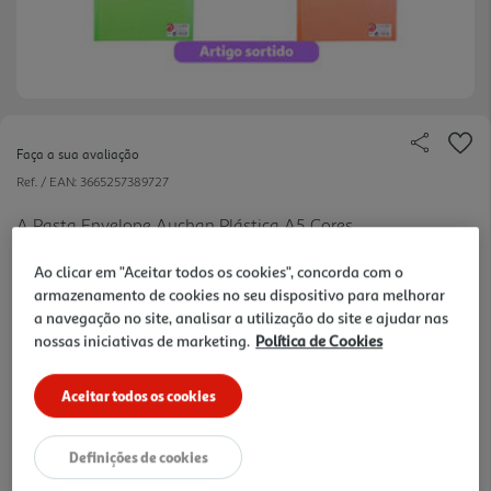
Faça a sua avaliação
Ref. / EAN:
3665257389727
A Pasta Envelope Auchan Plástica A5 Cores
Sortidas é um envelope plástico no formato A5,
ver
Ao clicar em "Aceitar todos os cookies", concorda com o
projetado para acomodar folhas de tamanho
mais
armazenamento de cookies no seu dispositivo para melhorar
148mm x 210mm. A pasta é feita de material
0.95 €/un
a navegação no site, analisar a utilização do site e ajudar nas
plástico transparente, o que permite uma
nossas iniciativas de marketing.
Política de Cookies
visualização rápida do conteúdo que está dentro
do envelope, sem a necessidade de abrilo. O
Aceitar todos os cookies
0,95 €
envelope possui um botão divertido como
fechamento, que é uma forma de sistema de botão
Definições de cookies
de pressão que ajuda a manter o envelope fechado
Notas de preparação
com segurança, mantendo o conteúdo protegido