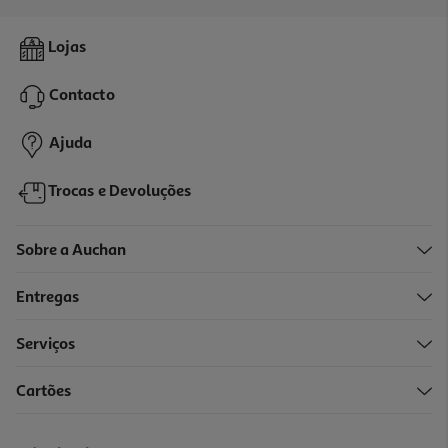
3.0
(1)
Capa Polipropileno A4 115 Microns Cores Sortidas
Lojas
0.59 €/un
Contacto
0,59 €
Ajuda
Trocas e Devoluções
Sobre a Auchan
Entregas
Serviços
4.3
(3)
Cartões
Pasta Envelope A4 Auchan Cores Sortidas
0.99 €/un