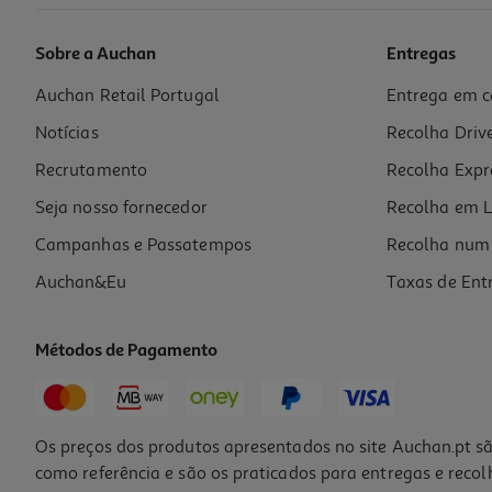
Sobre a Auchan
Entregas
Auchan Retail Portugal
Entrega em c
Portfólio Auchan A4 40+40 Bolsas Cores Sortidas
Notícias
Recolha Driv
4.99 €/un
Recrutamento
Recolha Expr
4,99 €
Seja nosso fornecedor
Recolha em L
Campanhas e Passatempos
Recolha num 
Auchan&Eu
Taxas de Ent
Métodos de Pagamento
Os preços dos produtos apresentados no site Auchan.pt sã
como referência e são os praticados para entregas e reco