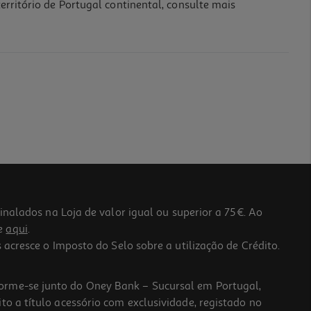
erritório de Portugal continental, consulte mais
lados na Loja de valor igual ou superior a 75€. Ao
he
aqui
.
 acresce o Imposto do Selo sobre a utilização de Crédito.
forme-se junto do Oney Bank – Sucursal em Portugal,
to a título acessório com exclusividade, registado no