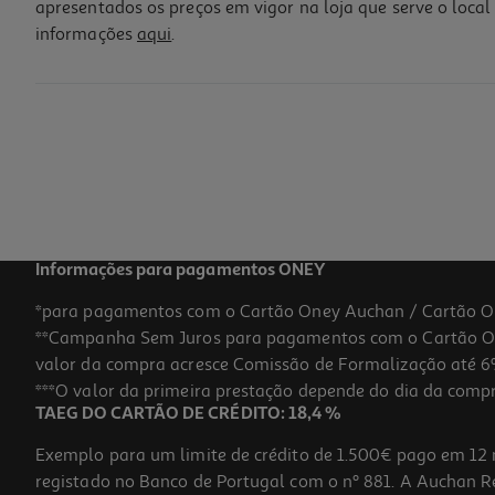
apresentados os preços em vigor na loja que serve o local 
informações
aqui
.
Portfólio Auchan A4 30+30 Bolsas Cores Sortidas
3.99 €/un
3,99 €
Informações para pagamentos ONEY
*para pagamentos com o Cartão Oney Auchan / Cartão O
**Campanha Sem Juros para pagamentos com o Cartão Oney
valor da compra acresce Comissão de Formalização até 6%
***O valor da primeira prestação depende do dia da compra,
TAEG DO CARTÃO DE CRÉDITO: 18,4 %
Exemplo para um limite de crédito de 1.500€ pago em 12 
registado no Banco de Portugal com o nº 881. A Auchan Ret