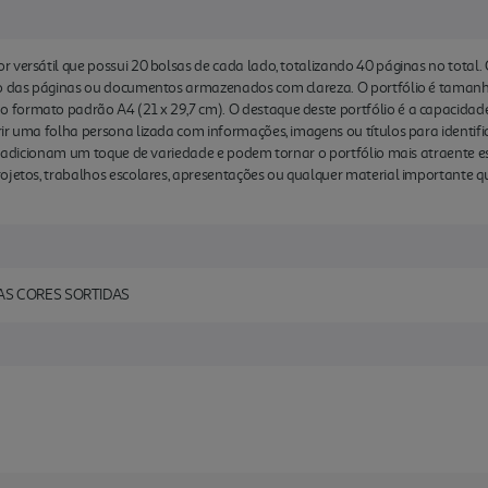
 versátil que possui 20 bolsas de cada lado, totalizando 40 páginas no total. 
ão das páginas ou documentos armazenados com clareza. O portfólio é tamanho 
formato padrão A4 (21 x 29,7 cm). O destaque deste portfólio é a capacidade
rir uma folha persona lizada com informações, imagens ou títulos para identi
s adicionam um toque de variedade e podem tornar o portfólio mais atraente est
ojetos, trabalhos escolares, apresentações ou qualquer material importante q
AS CORES SORTIDAS