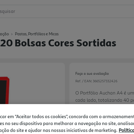
squisar
zação
Pastas, Portfólios e Micas
20 Bolsas Cores Sortidas
Faça a sua avaliação
Ref. / EAN:
3665257332426
O Portfólio Auchan A4 é um 
cada lado, totalizando 40 pá
polipropileno transparente,
3.29 €/un
documentos armazenados co
icar em "Aceitar todos os cookies", concorda com o armazenamen
significa que é projetado 
es no seu dispositivo para melhorar a navegação no site, analisa
formato padrão A4 (21 x 29,
zação do site e ajudar nas nossas iniciativas de marketing.
Polític
Next