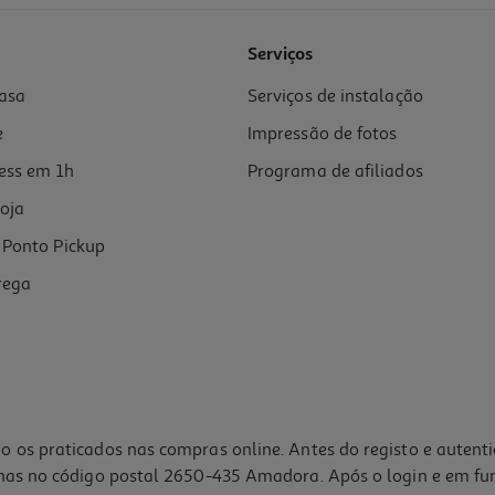
4.5
(2)
Serviços
asa
Serviços de instalação
e
Impressão de fotos
ess em 1h
Programa de afiliados
oja
Ponto Pickup
rega
o os praticados nas compras online. Antes do registo e autent
lhas no código postal 2650-435 Amadora. Após o login e em fu