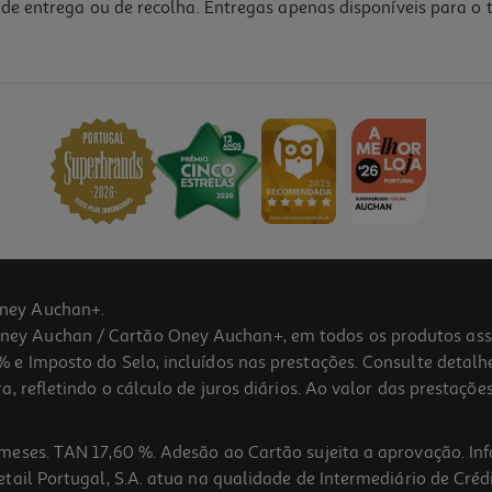
de entrega ou de recolha. Entregas apenas disponíveis para o t
5.0
(1)
ney Auchan+.
 Auchan / Cartão Oney Auchan+, em todos os produtos assina
 e Imposto do Selo, incluídos nas prestações. Consulte detal
 refletindo o cálculo de juros diários. Ao valor das prestações
meses. TAN 17,60 %. Adesão ao Cartão sujeita a aprovação. In
ail Portugal, S.A. atua na qualidade de Intermediário de Crédi