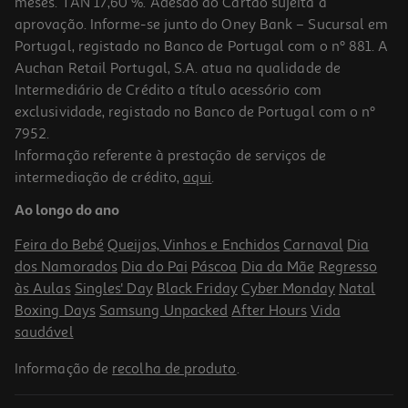
meses. TAN 17,60 %. Adesão ao Cartão sujeita a
aprovação. Informe-se junto do Oney Bank – Sucursal em
Portugal, registado no Banco de Portugal com o nº 881. A
Auchan Retail Portugal, S.A. atua na qualidade de
Intermediário de Crédito a título acessório com
exclusividade, registado no Banco de Portugal com o nº
7952.
Informação referente à prestação de serviços de
intermediação de crédito,
aqui
.
Ao longo do ano
Feira do Bebé
Queijos, Vinhos e Enchidos
Carnaval
Dia
dos Namorados
Dia do Pai
Páscoa
Dia da Mãe
Regresso
às Aulas
Singles' Day
Black Friday
Cyber Monday
Natal
Boxing Days
Samsung Unpacked
After Hours
Vida
saudável
Informação de
recolha de produto
.