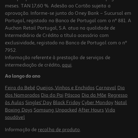
meses. TAN 17,60 %. Adesão ao Cartão sujeita a
aprovação. Informe-se junto do Oney Bank – Sucursal em
Portugal, registado no Banco de Portugal com o nº 881. A
Auchan Retail Portugal, S.A. atua na qualidade de
Intermediário de Crédito a título acessório com
exclusividade, registado no Banco de Portugal com o nº
7952.
Informação referente à prestação de serviços de
intermediação de crédito,
aqui
.
Ao longo do ano
Feira do Bebé
Queijos, Vinhos e Enchidos
Carnaval
Dia
dos Namorados
Dia do Pai
Páscoa
Dia da Mãe
Regresso
às Aulas
Singles' Day
Black Friday
Cyber Monday
Natal
Boxing Days
Samsung Unpacked
After Hours
Vida
saudável
Informação de
recolha de produto
.