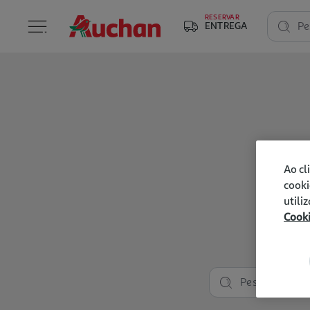
RESERVAR
ENTREGA
Pe
Ao cl
cooki
utili
Cook