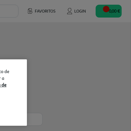
FAVORITOS
LOGIN
0,00 €
to de
r a
a de