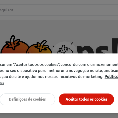
squisar
icar em "Aceitar todos os cookies", concorda com o armazenamen
es no seu dispositivo para melhorar a navegação no site, analisa
zação do site e ajudar nas nossas iniciativas de marketing.
Polític
ies
Não temos o que procura.
Vamos tentar de novo?
Definições de cookies
Aceitar todos os cookies