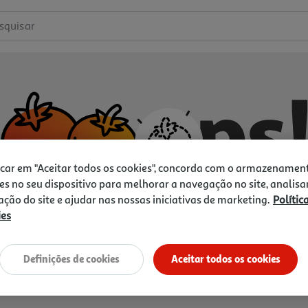
squisar
icar em "Aceitar todos os cookies", concorda com o armazenamen
es no seu dispositivo para melhorar a navegação no site, analisa
zação do site e ajudar nas nossas iniciativas de marketing.
Polític
ies
Não temos o que procura.
Vamos tentar de novo?
Definições de cookies
Aceitar todos os cookies