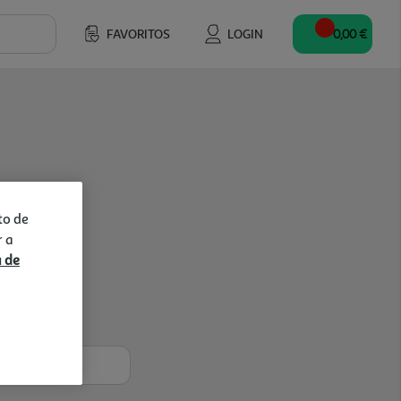
FAVORITOS
LOGIN
0,00 €
to de
r a
a de