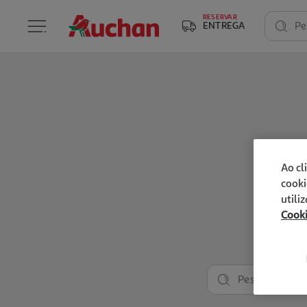
RESERVAR
ENTREGA
Pe
Ao cl
cooki
utili
Cook