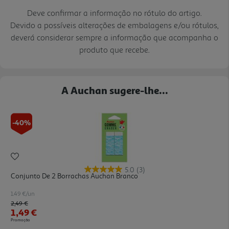
Deve confirmar a informação no rótulo do artigo.
Devido a possíveis alterações de embalagens e/ou rótulos,
deverá considerar sempre a informação que acompanha o
produto que recebe.
A Auchan sugere-lhe...
-40%
5.0
(3)
Conjunto De 2 Borrachas Auchan Branco
1.49 €/un
Price reduced from
to
2,49 €
1,49 €
Promoção