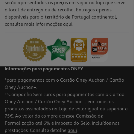
serão apresentados os preços em vigor na loja que serve
o local de entrega ou de recolha. Entregas apenas
disponíveis para o território de Portugal continental,
consulte mais informações
aqui
.
Borracha Roller Auchan Animais Modelos Sortidos
1.49 €/un
1,49 €
Informações para pagamentos ONEY
*para pagamentos com o Cartão Oney Auchan / Cartão
Oney Auchan+.
**Campanha Sem Juros para pagamentos com o Cartão
Oney Auchan / Cartão Oney Auchan+, em todos os
produtos assinalados na Loja de valor igual ou superior a
75€. Ao valor da compra acresce Comissão de
Formalização até 6% e Imposto do Selo, incluídos nas
prestações. Consulte detalhe
aqui
.