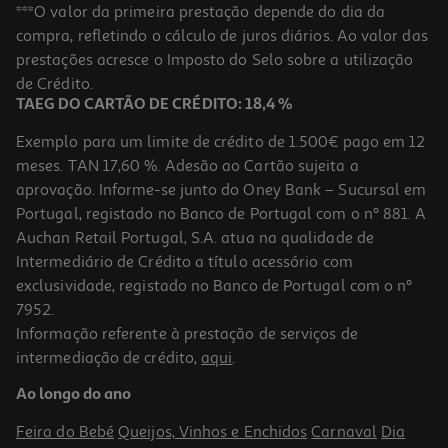
Conjunto De 2 Borrachas Auchan Mistas
***O valor da primeira prestação depende do dia da
compra, refletindo o cálculo de juros diários. Ao valor das
1.19 €/un
prestações acresce o Imposto do Selo sobre a utilização
1,19 €
de Crédito.
TAEG DO CARTÃO DE CRÉDITO: 18,4 %
Exemplo para um limite de crédito de 1.500€ pago em 12
meses. TAN 17,60 %. Adesão ao Cartão sujeita a
aprovação. Informe-se junto do Oney Bank – Sucursal em
Portugal, registado no Banco de Portugal com o nº 881. A
Auchan Retail Portugal, S.A. atua na qualidade de
Intermediário de Crédito a título acessório com
-50%
exclusividade, registado no Banco de Portugal com o nº
7952.
Informação referente à prestação de serviços de
5.0
(1)
intermediação de crédito,
aqui
.
Conjnuto De 6 Borrachas Auchan
Ao longo do ano
0.5 €/un
Price reduced from
to
5,99 €
Feira do Bebé
Queijos, Vinhos e Enchidos
Carnaval
Dia
2,99 €