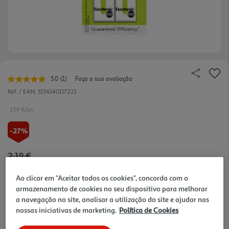
5.0
(1)
Faça a sua avaliação
Leu
uma
Ref. / EAN:
3154140117221
avaliação.
Link
1.59 €/un
para
a
-27%
mesma
página.
Price reduced from
to
2,19 €
1,59 €
Ao clicar em "Aceitar todos os cookies", concorda com o
Promoção:
de 28/7/2026 a 8/10/2026
armazenamento de cookies no seu dispositivo para melhorar
a navegação no site, analisar a utilização do site e ajudar nas
Notas de preparação
nossas iniciativas de marketing.
Política de Cookies