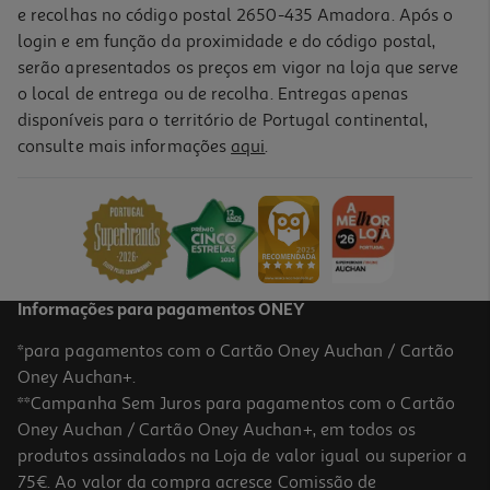
e recolhas no código postal 2650-435 Amadora. Após o
login e em função da proximidade e do código postal,
serão apresentados os preços em vigor na loja que serve
o local de entrega ou de recolha. Entregas apenas
disponíveis para o território de Portugal continental,
1.0
(1)
consulte mais informações
aqui
.
Conjunto De 3 Fitas Corretoras Auchan 5mmx8m
3.29 €/un
3,29 €
Informações para pagamentos ONEY
*para pagamentos com o Cartão Oney Auchan / Cartão
Oney Auchan+.
**Campanha Sem Juros para pagamentos com o Cartão
Oney Auchan / Cartão Oney Auchan+, em todos os
produtos assinalados na Loja de valor igual ou superior a
75€. Ao valor da compra acresce Comissão de