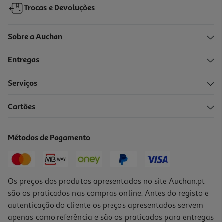
Trocas e Devoluções
Sobre a Auchan
Entregas
-30%
Serviços
Cartões
Fita Correctora Auchan Com 2 Recargas Cores Sortidas
3.49 €/un
Métodos de Pagamento
Price reduced from
to
4,99 €
3,49 €
Promoção
Os preços dos produtos apresentados no site Auchan.pt
são os praticados nas compras online. Antes do registo e
autenticação do cliente os preços apresentados servem
apenas como referência e são os praticados para entregas