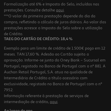
Formalização até 6% e Imposto do Selo, incluídos nas
prestações. Consulte detalhe
aqui
.
Fita Correctora Auchan Roxo "your Life"
***O valor da primeira prestação depende do dia da
compra, refletindo o cálculo de juros diários. Ao valor das
1.69 €/un
prestações acresce o Imposto do Selo sobre a utilização
1,69 €
de Crédito.
TAEG DO CARTÃO DE CRÉDITO: 18,4 %
Exemplo para um limite de crédito de 1.500€ pago em 12
meses. TAN 17,60 %. Adesão ao Cartão sujeita a
aprovação. Informe-se junto do Oney Bank – Sucursal em
Portugal, registado no Banco de Portugal com o nº 881. A
Auchan Retail Portugal, S.A. atua na qualidade de
Intermediário de Crédito a título acessório com
exclusividade, registado no Banco de Portugal com o nº
7952.
Informação referente à prestação de serviços de
intermediação de crédito,
aqui
.
Fita Correctora Auchan Azul "your Life"