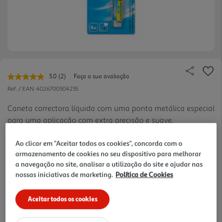
5.0
(2)
Faça a sua avaliação
Leu
2
Ref. / EAN:
4026700504255
avaliações.
Link
Caneta correctora líquida com uma ponta metálica especial
para
para uma aplicação com extra precisão e suave.
a
mesma
página.
Ao clicar em "Aceitar todos os cookies", concorda com o
3.19 €/un
armazenamento de cookies no seu dispositivo para melhorar
a navegação no site, analisar a utilização do site e ajudar nas
nossas iniciativas de marketing.
Política de Cookies
3,19 €
Aceitar todos os cookies
Notas de preparação