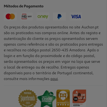
1.19 €/un
Métodos de Pagamento
1,19 €
Os preços dos produtos apresentados no site Auchan.pt
são os praticados nas compras online. Antes do registo e
autenticação do cliente os preços apresentados servem
apenas como referência e são os praticados para entregas
e recolhas no código postal 2650-435 Amadora. Após o
login e em função da proximidade e do código postal,
-30%
serão apresentados os preços em vigor na loja que serve
o local de entrega ou de recolha. Entregas apenas
disponíveis para o território de Portugal continental,
consulte mais informações
aqui
.
Fita Correctora Auchan Com 2 Recargas Cores Sortidas
3.49 €/un
Price reduced from
to
4,99 €
3,49 €
Promoção