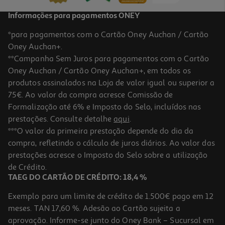
Informações para pagamentos ONEY
*para pagamentos com o Cartão Oney Auchan / Cartão
Oney Auchan+.
**Campanha Sem Juros para pagamentos com o Cartão
Oney Auchan / Cartão Oney Auchan+, em todos os
-20%
produtos assinalados na Loja de valor igual ou superior a
75€. Ao valor da compra acresce Comissão de
Formalização até 6% e Imposto do Selo, incluídos nas
prestações. Consulte detalhe
aqui
.
Caneta Correctora Auchan
***O valor da primeira prestação depende do dia da
compra, refletindo o cálculo de juros diários. Ao valor das
1.99 €/un
Price reduced from
to
prestações acresce o Imposto do Selo sobre a utilização
2,49 €
1,99 €
de Crédito.
Promoção
TAEG DO CARTÃO DE CRÉDITO: 18,4 %
Exemplo para um limite de crédito de 1.500€ pago em 12
meses. TAN 17,60 %. Adesão ao Cartão sujeita a
aprovação. Informe-se junto do Oney Bank – Sucursal em