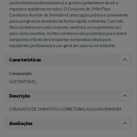
(acrilonitrilabutadienoestireno) e quadris (poliestireno de alt o
impacto e resistência ao calor). O Conjunto de 3 Mini Fitas
Corretoras Auchan de 5mmx5m é uma opção prática e conveniente
para corrigir erros de escrita de forma rápida e eficiente. Com três
fitas corretoras em cada conjunto, você terá um suprimento úti l
para várias ocasiões. As fitas corretoras são projetadas para serem
compactas e fáceis de transportar, tornandoas ideais para
estudantes, profissionais e uso geral em casa ou no trabalho.
Características
Composição
SUSTENTÁVEL
Descrição
CONJUNTO DE 3 MINI FITAS CORRETORAS AUCHAN 5MMX5M
Avaliações