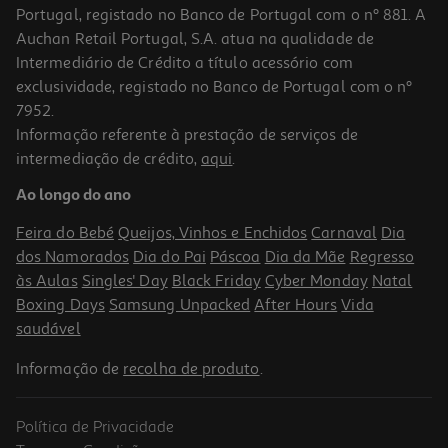
Portugal, registado no Banco de Portugal com o nº 881. A
Auchan Retail Portugal, S.A. atua na qualidade de
Intermediário de Crédito a título acessório com
exclusividade, registado no Banco de Portugal com o nº
7952.
Informação referente à prestação de serviços de
4.0
(2)
intermediação de crédito,
aqui
.
Fita Corretora Auchan Cores Sortidas
Ao longo do ano
1.99 €/un
Feira do Bebé
Queijos, Vinhos e Enchidos
Carnaval
Dia
1,99 €
dos Namorados
Dia do Pai
Páscoa
Dia da Mãe
Regresso
às Aulas
Singles' Day
Black Friday
Cyber Monday
Natal
Boxing Days
Samsung Unpacked
After Hours
Vida
saudável
Informação de
recolha de produto
.
Política de Privacidade
-12%