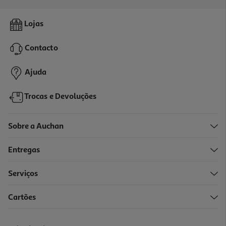
Conjunto De 3 Mini Fitas Corretoras Auchan 5mmx5m
Lojas
3.49 €/un
Contacto
3,49 €
Ajuda
Trocas e Devoluções
Sobre a Auchan
Entregas
-20%
Serviços
Cartões
Caneta Correctora Auchan
1.99 €/un