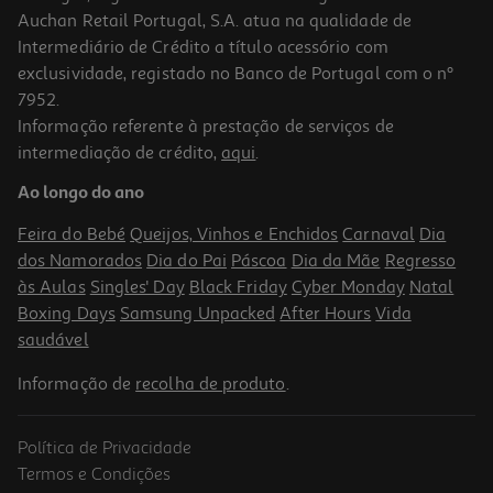
Auchan Retail Portugal, S.A. atua na qualidade de
Intermediário de Crédito a título acessório com
exclusividade, registado no Banco de Portugal com o nº
7952.
Informação referente à prestação de serviços de
intermediação de crédito,
aqui
.
Fita Correctora Auchan Verde "your Life"
Ao longo do ano
1.69 €/un
Feira do Bebé
Queijos, Vinhos e Enchidos
Carnaval
Dia
1,69 €
dos Namorados
Dia do Pai
Páscoa
Dia da Mãe
Regresso
às Aulas
Singles' Day
Black Friday
Cyber Monday
Natal
Boxing Days
Samsung Unpacked
After Hours
Vida
saudável
Informação de
recolha de produto
.
Política de Privacidade
Termos e Condições