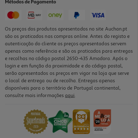
Métodos de Pagamento
Price reduced from
to
2,49 €
1,99 €
Promoção
Os preços dos produtos apresentados no site Auchan.pt
são os praticados nas compras online. Antes do registo e
autenticação do cliente os preços apresentados servem
apenas como referência e são os praticados para entregas
e recolhas no código postal 2650-435 Amadora. Após o
login e em função da proximidade e do código postal,
-30%
serão apresentados os preços em vigor na loja que serve
o local de entrega ou de recolha. Entregas apenas
disponíveis para o território de Portugal continental,
consulte mais informações
aqui
.
Fita Correctora Auchan Com 2 Recargas Cores Sortidas
3.49 €/un
Price reduced from
to
4,99 €
3,49 €
Promoção