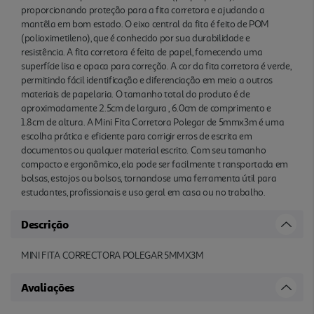
estudantes, profissionais e uso geral em casa ou no
proporcionando proteção para a fita corretora e ajudando a
trabalho.
mantêla em bom estado. O eixo central da fita é feito de POM
(polioximetileno), que é conhecido por sua durabilidade e
resistência. A fita corretora é feita de papel, fornecendo uma
superfície lisa e opaca para correção. A cor da fita corretora é verde,
permitindo fácil identificação e diferenciação em meio a outros
materiais de papelaria. O tamanho total do produto é de
aproximadamente 2.5cm de largura , 6.0cm de comprimento e
1.8cm de altura. A Mini Fita Corretora Polegar de 5mmx3m é uma
escolha prática e eficiente para corrigir erros de escrita em
documentos ou qualquer material escrito. Com seu tamanho
compacto e ergonômico, ela pode ser facilmente t ransportada em
bolsas, estojos ou bolsos, tornandose uma ferramenta útil para
estudantes, profissionais e uso geral em casa ou no trabalho.
Descrição
MINI FITA CORRECTORA POLEGAR 5MMX3M
Avaliações