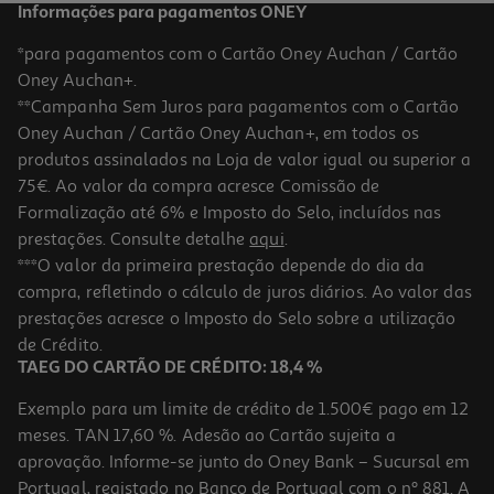
Informações para pagamentos ONEY
*para pagamentos com o Cartão Oney Auchan / Cartão
Oney Auchan+.
**Campanha Sem Juros para pagamentos com o Cartão
Oney Auchan / Cartão Oney Auchan+, em todos os
produtos assinalados na Loja de valor igual ou superior a
75€. Ao valor da compra acresce Comissão de
Formalização até 6% e Imposto do Selo, incluídos nas
prestações. Consulte detalhe
aqui
.
Fita Correctora Auchan Azul "your Life"
***O valor da primeira prestação depende do dia da
compra, refletindo o cálculo de juros diários. Ao valor das
1.69 €/un
prestações acresce o Imposto do Selo sobre a utilização
1,69 €
de Crédito.
TAEG DO CARTÃO DE CRÉDITO: 18,4 %
Exemplo para um limite de crédito de 1.500€ pago em 12
meses. TAN 17,60 %. Adesão ao Cartão sujeita a
aprovação. Informe-se junto do Oney Bank – Sucursal em
Portugal, registado no Banco de Portugal com o nº 881. A