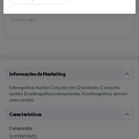
Notas de preparação
Informações de Marketing
Esferográficas Auchan Conjunto com 10 unidades. O conjunto
contém 10 esferográficas transparentes. As esferográficas vêm em
cores sortidas.
Características
Composição
SUSTENTÁVEL