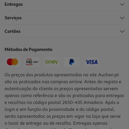
Entregas
-45%
Serviços
5.0
(1)
Cartões
Conjunto De 4 Esferográficas Auchan Preto
0.99 €/un
Métodos de Pagamento
Price reduced from
to
1,79 €
0,99 €
Promoção
Os preços dos produtos apresentados no site Auchan.pt
são os praticados nas compras online. Antes do registo e
autenticação do cliente os preços apresentados servem
apenas como referência e são os praticados para entregas
e recolhas no código postal 2650-435 Amadora. Após o
login e em função da proximidade e do código postal,
-33%
serão apresentados os preços em vigor na loja que serve
o local de entrega ou de recolha. Entregas apenas