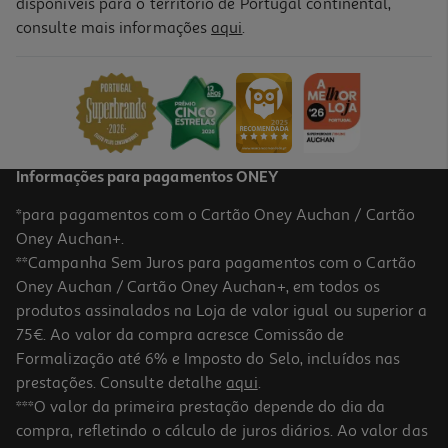
disponíveis para o território de Portugal continental,
consulte mais informações
aqui
.
Esferográfica Auchan 1mm Azul 10 Unidades
1.99 €/un
Price reduced from
to
2,99 €
1,99 €
Promoção
Informações para pagamentos ONEY
*para pagamentos com o Cartão Oney Auchan / Cartão
Oney Auchan+.
**Campanha Sem Juros para pagamentos com o Cartão
Oney Auchan / Cartão Oney Auchan+, em todos os
-45%
produtos assinalados na Loja de valor igual ou superior a
75€. Ao valor da compra acresce Comissão de
Formalização até 6% e Imposto do Selo, incluídos nas
prestações. Consulte detalhe
aqui
.
3.0
(1)
Conjunto De 4 Esferográficas Auchan Cores Sortidas
***O valor da primeira prestação depende do dia da
compra, refletindo o cálculo de juros diários. Ao valor das
0.99 €/un