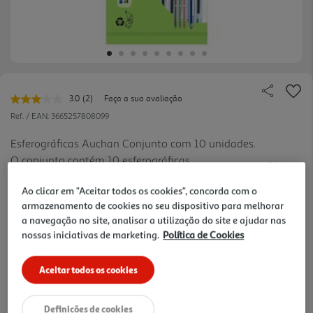
3.0
(2)
Faça a sua avaliação
Leu
2
Ref. / EAN:
3665257808099
avaliações.
Link
Esferográficas Auchan Conjunto com 10 unidades.
para
O conjunto contém 10 esferográficas
a
ver
mesma
transparentes. As esferográficas vêm em cores
mais
página.
Ao clicar em "Aceitar todos os cookies", concorda com o
sortidas.
0.2 €/un
armazenamento de cookies no seu dispositivo para melhorar
a navegação no site, analisar a utilização do site e ajudar nas
-33%
nossas iniciativas de marketing.
Política de Cookies
Price reduced from
to
2,99 €
Aceitar todos os cookies
1,99 €
Promoção:
de 29/7/2026 a 9/10/2026
Definições de cookies