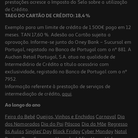
Price reduced from
to
prestações acresce o Imposto do Selo sobre a utilização
1,79 €
0,99 €
de Crédito.
Promoção
TAEG DO CARTÃO DE CRÉDITO: 18,4 %
Exemplo para um limite de crédito de 1.500€ pago em 12
meses. TAN 17,60 %. Adesão ao Cartão sujeita a
aprovação. Informe-se junto do Oney Bank – Sucursal em
Portugal, registado no Banco de Portugal com o nº 881. A
Auchan Retail Portugal, S.A. atua na qualidade de
Intermediário de Crédito a título acessório com
exclusividade, registado no Banco de Portugal com o nº
7952.
Informação referente à prestação de serviços de
intermediação de crédito,
aqui
.
Esferográfica Silicone Auchan Azul Cores Sortidas
Ao longo do ano
1.49 €/un
Feira do Bebé
Queijos, Vinhos e Enchidos
Carnaval
Dia
1,49 €
dos Namorados
Dia do Pai
Páscoa
Dia da Mãe
Regresso
às Aulas
Singles' Day
Black Friday
Cyber Monday
Natal