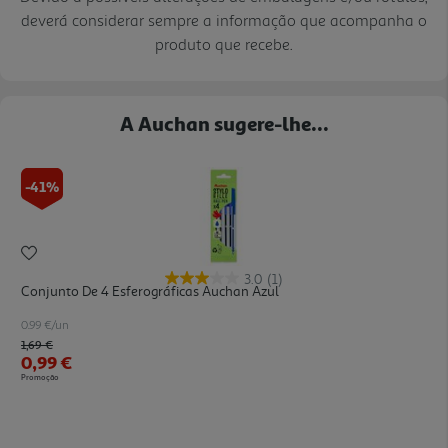
deverá considerar sempre a informação que acompanha o
produto que recebe.
A Auchan sugere-lhe...
-41%
3.0
(1)
Conjunto De 4 Esferográficas Auchan Azul
0.99 €/un
Price reduced from
to
1,69 €
0,99 €
Promoção