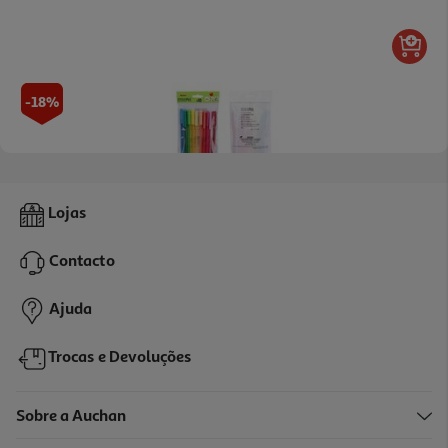
-18%
Conjunto De 10 Esferográficas Auchan Neon
Lojas
2.29 €/un
Price reduced from
to
2,79 €
Contacto
2,29 €
Promoção
Ajuda
Trocas e Devoluções
Sobre a Auchan