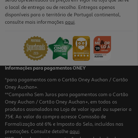
o local de entrega ou de recolha. Entregas apenas
disponíveis para o território de Portugal continental,
consulte mais informações
aqui
.
Caneta De Feltro Auchan Azul
0.59 €/un
0,59 €
Informações para pagamentos ONEY
*para pagamentos com o Cartão Oney Auchan / Cartão
Oney Auchan+.
**Campanha Sem Juros para pagamentos com o Cartão
Oney Auchan / Cartão Oney Auchan+, em todos os
produtos assinalados na Loja de valor igual ou superior a
75€. Ao valor da compra acresce Comissão de
Formalização até 6% e Imposto do Selo, incluídos nas
prestações. Consulte detalhe
aqui
.
Caneta De Feltro Auchan Preta