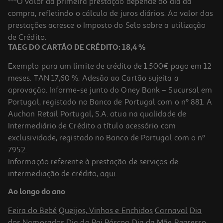
***O valor da primeira prestação depende do dia da
compra, refletindo o cálculo de juros diários. Ao valor das
0.59 €/un
prestações acresce o Imposto do Selo sobre a utilização
0,59 €
de Crédito.
TAEG DO CARTÃO DE CRÉDITO: 18,4 %
Exemplo para um limite de crédito de 1.500€ pago em 12
meses. TAN 17,60 %. Adesão ao Cartão sujeita a
aprovação. Informe-se junto do Oney Bank – Sucursal em
Portugal, registado no Banco de Portugal com o nº 881. A
Auchan Retail Portugal, S.A. atua na qualidade de
Intermediário de Crédito a título acessório com
exclusividade, registado no Banco de Portugal com o nº
7952.
Informação referente à prestação de serviços de
1.0
(1)
intermediação de crédito,
aqui
.
Conjunto De 10 Canetas De Feltro Auchan Ponta Fina 0.4mm
Ao longo do ano
4.99 €/un
Feira do Bebé
Queijos, Vinhos e Enchidos
Carnaval
Dia
4,99 €
dos Namorados
Dia do Pai
Páscoa
Dia da Mãe
Regresso