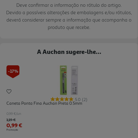
Deve confirmar a informação no rótulo do artigo.
Devido a possíveis alterações de embalagens e/ou rótulos,
deverá considerar sempre a informação que acompanha o
produto que recebe.
A Auchan sugere-lhe...
-17%
5.0
(2)
Caneta Ponta Fina Auchan Preta 0.5mm
0.99 €/un
Price reduced from
to
1,19 €
0,99 €
Promoção