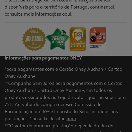
disponíveis para o território de Portugal continental,
5.0
(1)
consulte mais informações
aqui
.
Conjunto De 4 Esferográficas Auchan Preto
0.99 €/un
Price reduced from
to
1,79 €
0,99 €
Promoção
Informações para pagamentos ONEY
*para pagamentos com o Cartão Oney Auchan / Cartão
Oney Auchan+.
**Campanha Sem Juros para pagamentos com o Cartão
Oney Auchan / Cartão Oney Auchan+, em todos os
-33%
produtos assinalados na Loja de valor igual ou superior a
75€. Ao valor da compra acresce Comissão de
Formalização até 6% e Imposto do Selo, incluídos nas
prestações. Consulte detalhe
aqui
.
3.0
(2)
Conjunto De 10 Esferográficas Auchan Cores Sortidas
***O valor da primeira prestação depende do dia da