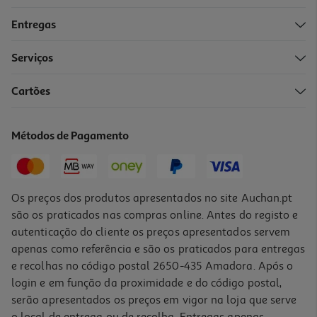
Entregas
Serviços
Cartões
Esferográfica Auchan Infantil Modelos Sortidos
0.99 €/un
Métodos de Pagamento
0,99 €
Os preços dos produtos apresentados no site Auchan.pt
são os praticados nas compras online. Antes do registo e
autenticação do cliente os preços apresentados servem
apenas como referência e são os praticados para entregas
e recolhas no código postal 2650-435 Amadora. Após o
login e em função da proximidade e do código postal,
-45%
serão apresentados os preços em vigor na loja que serve
o local de entrega ou de recolha. Entregas apenas