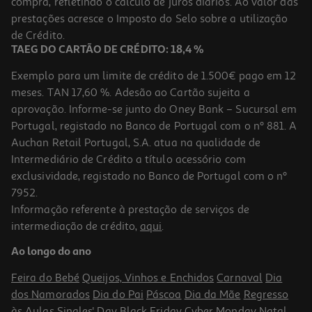
compra, refletindo o cálculo de juros diários. Ao valor das
0.2 €/un
Price reduced from
to
prestações acresce o Imposto do Selo sobre a utilização
2,99 €
1,99 €
de Crédito.
Promoção
TAEG DO CARTÃO DE CRÉDITO: 18,4 %
Exemplo para um limite de crédito de 1.500€ pago em 12
meses. TAN 17,60 %. Adesão ao Cartão sujeita a
aprovação. Informe-se junto do Oney Bank – Sucursal em
Portugal, registado no Banco de Portugal com o nº 881. A
Auchan Retail Portugal, S.A. atua na qualidade de
Intermediário de Crédito a título acessório com
-18%
exclusividade, registado no Banco de Portugal com o nº
7952.
Informação referente à prestação de serviços de
intermediação de crédito,
aqui
.
Conjunto De 10 Esferográficas Auchan Neon
Ao longo do ano
2.29 €/un
Price reduced from
to
2,79 €
Feira do Bebé
Queijos, Vinhos e Enchidos
Carnaval
Dia
2,29 €
dos Namorados
Dia do Pai
Páscoa
Dia da Mãe
Regresso
Promoção
às Aulas
Singles' Day
Black Friday
Cyber Monday
Natal