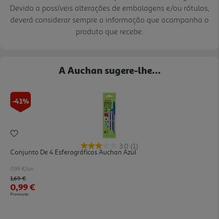
Devido a possíveis alterações de embalagens e/ou rótulos,
deverá considerar sempre a informação que acompanha o
produto que recebe.
A Auchan sugere-lhe...
-41%
3.0
(1)
Conjunto De 4 Esferográficas Auchan Azul
0.99 €/un
Price reduced from
to
1,69 €
0,99 €
Promoção