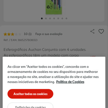
3.0
(1)
Faça a sua avaliação
Leu
uma
Ref. / EAN:
3665257808013
avaliação.
Link
Esferográficas Auchan Conjunto com 4 unidades.
para
As esferográficas têm um modelo com corpo
a
ver
mesma
transparente clássico. Ponta: Cada esferográfica
mais
página.
tem uma ponta de 1 mm. As esferográficas vêm em
Ao clicar em "Aceitar todos os cookies", concorda com o
0.99 €/un
armazenamento de cookies no seu dispositivo para melhorar
cores variadas sortidas.
a navegação no site, analisar a utilização do site e ajudar nas
-45%
nossas iniciativas de marketing.
Política de Cookies
Price reduced from
to
1,79 €
Aceitar todos os cookies
0,99 €
Promoção:
de 29/7/2026 a 9/10/2026
Definições de cookies