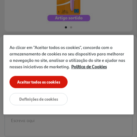
Ao clicar em "Aceitar todos os cookies", concorda com o
Faça a sua avaliação
armazenamento de cookies no seu dispositivo para melhorar
Ref. / EAN:
3086123219120
a navegação no site, analisar a utilização do site e ajudar nas
3.59 €/un
nossas iniciativas de marketing.
Política de Cookies
Aceitar todos os cookies
3,59 €
Definições de cookies
Notas de preparação