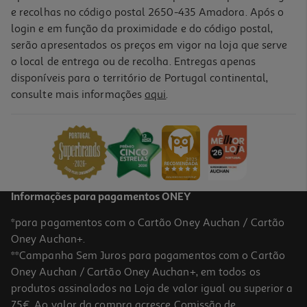
e recolhas no código postal 2650-435 Amadora. Após o
login e em função da proximidade e do código postal,
serão apresentados os preços em vigor na loja que serve
o local de entrega ou de recolha. Entregas apenas
disponíveis para o território de Portugal continental,
consulte mais informações
aqui
.
Esferográfica Retrátil Auchan Azul 4 Unidades 1mm
1.99 €/un
1,99 €
Informações para pagamentos ONEY
*para pagamentos com o Cartão Oney Auchan / Cartão
Oney Auchan+.
**Campanha Sem Juros para pagamentos com o Cartão
Oney Auchan / Cartão Oney Auchan+, em todos os
-29%
produtos assinalados na Loja de valor igual ou superior a
75€. Ao valor da compra acresce Comissão de