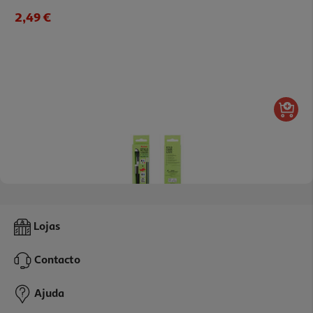
2,49 €
Esferográfica Retrátil Auchan Com Recarga Cores Sortidas
Lojas
1.69 €/un
Contacto
1,69 €
Ajuda