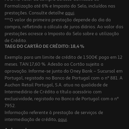
Formalização até 6% e Imposto do Selo, incluídos nas
prestações. Consulte detalhe
aqui
.
5.0
(7)
Esferográfica Bic Original 4 Cores
***O valor da primeira prestação depende do dia da
compra, refletindo o cálculo de juros diários. Ao valor das
2.49 €/un
Price reduced from
to
prestações acresce o Imposto do Selo sobre a utilização
3,49 €
2,49 €
de Crédito.
Promoção
TAEG DO CARTÃO DE CRÉDITO: 18,4 %
Exemplo para um limite de crédito de 1.500€ pago em 12
meses. TAN 17,60 %. Adesão ao Cartão sujeita a
aprovação. Informe-se junto do Oney Bank – Sucursal em
Portugal, registado no Banco de Portugal com o nº 881. A
Auchan Retail Portugal, S.A. atua na qualidade de
Intermediário de Crédito a título acessório com
exclusividade, registado no Banco de Portugal com o nº
7952.
Informação referente à prestação de serviços de
intermediação de crédito,
aqui
.
Esferográfica Bic Shine 4 Cores Cores Sortidas