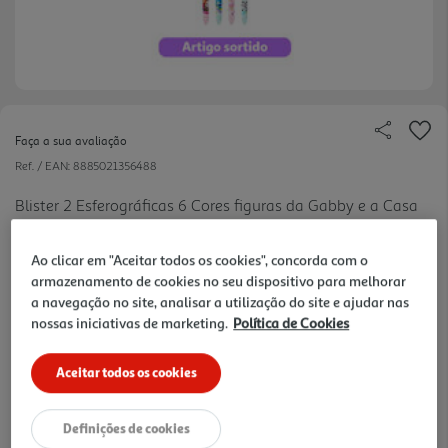
Faça a sua avaliação
Ref. / EAN:
8885021356488
Blister 2 Esferográficas 6 Cores figuras da Gabby e a Casa
dos Brinquedos. 4 Figuras para Colecionar. Modelos
Sortidos.
Ao clicar em "Aceitar todos os cookies", concorda com o
armazenamento de cookies no seu dispositivo para melhorar
2.25 €/un
a navegação no site, analisar a utilização do site e ajudar nas
nossas iniciativas de marketing.
Política de Cookies
4,49 €
Aceitar todos os cookies
Notas de preparação
Definições de cookies