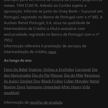
meses. TAN 17,60 %. Adesão ao Cartão sujeita a
aprovação. Informe-se junto do Oney Bank – Sucursal em
Portugal, registado no Banco de Portugal com o nº 881. A
Auchan Retail Portugal, S.A. atua na qualidade de
Intermediário de Crédito a título acessório com
exclusividade, registado no Banco de Portugal com o nº
7952.
Informação referente à prestação de serviços de
intermediação de crédito,
aqui
.
Pack Borrachas Gabby 4 Unidades Modelos Sortidos
Ao longo do ano
1.69 €/un
Feira do Bebé
Queijos, Vinhos e Enchidos
Carnaval
Dia
1,69 €
dos Namorados
Dia do Pai
Páscoa
Dia da Mãe
Regresso
às Aulas
Singles' Day
Black Friday
Cyber Monday
Natal
Boxing Days
Samsung Unpacked
After Hours
Vida
saudável
Informação de
recolha de produto
.