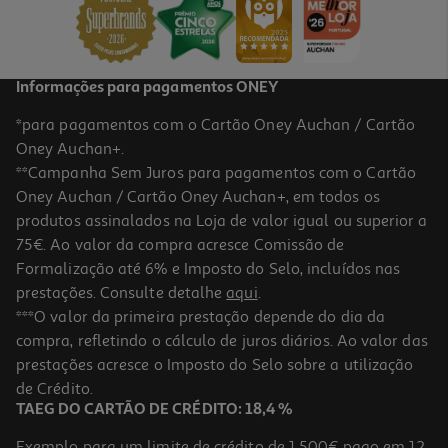
1,99 €
Informações para pagamentos ONEY
*para pagamentos com o Cartão Oney Auchan / Cartão
Oney Auchan+.
**Campanha Sem Juros para pagamentos com o Cartão
Oney Auchan / Cartão Oney Auchan+, em todos os
produtos assinalados na Loja de valor igual ou superior a
75€. Ao valor da compra acresce Comissão de
Formalização até 6% e Imposto do Selo, incluídos nas
prestações. Consulte detalhe
aqui
.
Caneta Capybara Tinta Gel 1 Unidade Modelos Sortidos
***O valor da primeira prestação depende do dia da
compra, refletindo o cálculo de juros diários. Ao valor das
2.49 €/un
prestações acresce o Imposto do Selo sobre a utilização
2,49 €
de Crédito.
TAEG DO CARTÃO DE CRÉDITO: 18,4 %
Exemplo para um limite de crédito de 1.500€ pago em 12