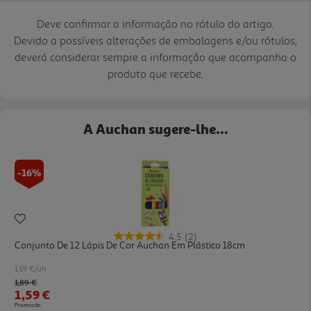
Deve confirmar a informação no rótulo do artigo.
Devido a possíveis alterações de embalagens e/ou rótulos,
deverá considerar sempre a informação que acompanha o
produto que recebe.
A Auchan sugere-lhe...
-16%
4.5
(2)
Conjunto De 12 Lápis De Cor Auchan Em Plástico 18cm
1.59 €/un
Price reduced from
to
1,89 €
1,59 €
Promoção