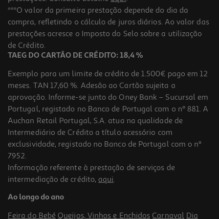
Caixa De 18 Lápis De Cor Auchan 18cm
***O valor da primeira prestação depende do dia da
compra, refletindo o cálculo de juros diários. Ao valor das
2.29 €/un
Price reduced from
to
prestações acresce o Imposto do Selo sobre a utilização
2,79 €
2,29 €
de Crédito.
Promoção
TAEG DO CARTÃO DE CRÉDITO: 18,4 %
Exemplo para um limite de crédito de 1.500€ pago em 12
meses. TAN 17,60 %. Adesão ao Cartão sujeita a
aprovação. Informe-se junto do Oney Bank – Sucursal em
Portugal, registado no Banco de Portugal com o nº 881. A
Auchan Retail Portugal, S.A. atua na qualidade de
Intermediário de Crédito a título acessório com
exclusividade, registado no Banco de Portugal com o nº
7952.
Informação referente à prestação de serviços de
intermediação de crédito,
aqui
.
Lápis De Cor Auchan Jumbo Com Apara-Lápis 12 Unidades
Ao longo do ano
3.79 €/un
Feira do Bebé
Queijos, Vinhos e Enchidos
Carnaval
Dia
3,79 €