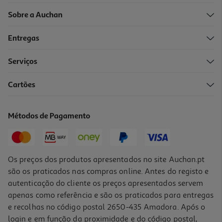
Sobre a Auchan
Entregas
-13%
Serviços
5.0
(1)
Cartões
Caixa De 12 Lápis De Cor Apagáveis Com Borracha Auchan
1.99 €/un
Métodos de Pagamento
Price reduced from
to
2,29 €
1,99 €
Promoção
Os preços dos produtos apresentados no site Auchan.pt
são os praticados nas compras online. Antes do registo e
autenticação do cliente os preços apresentados servem
apenas como referência e são os praticados para entregas
e recolhas no código postal 2650-435 Amadora. Após o
login e em função da proximidade e do código postal,