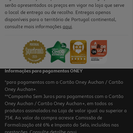
serão apresentados os preços em vigor na loja que serve
o local de entrega ou de recolha. Entregas apenas
disponíveis para o território de Portugal continental,
consulte mais informações
aqui
.
Caixa De 24 Lápis De Cor Com Borracha Apagáveis Auchan
3.99 €/un
3,99 €
Informações para pagamentos ONEY
*para pagamentos com o Cartão Oney Auchan / Cartão
Oney Auchan+.
**Campanha Sem Juros para pagamentos com o Cartão
Oney Auchan / Cartão Oney Auchan+, em todos os
-18%
produtos assinalados na Loja de valor igual ou superior a
75€. Ao valor da compra acresce Comissão de
Formalização até 6% e Imposto do Selo, incluídos nas
prestações. Consulte detalhe
aqui
.