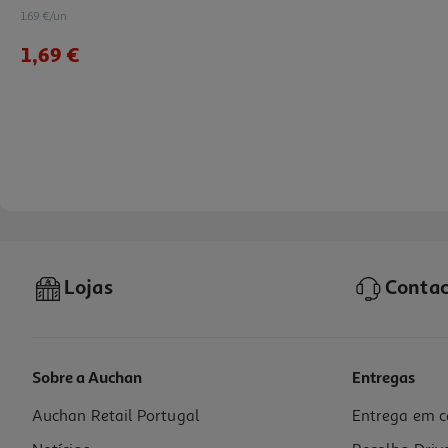
1.69 €/un
1,69 €
Lojas
Contac
Sobre a Auchan
Entregas
Auchan Retail Portugal
Entrega em c
Apara-Lápis Auchan Com 2 Entradas Modelos Sortidos