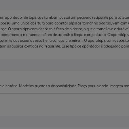
m apontador de lápis que também possui um pequeno recipiente para coletar 
 possui uma única abertura para apontar lápis de tamanho padrão, vem com 
unça. O aparalápis com depósito é feito de plástico, o que o torna leve e duráv
 apontamento, mantendo a área de trabalh o limpa e organizada. O aparalápis
 permite aos usuários escolher a cor que preferirem. O aparalápis com depósito 
m as aparas contidas no recipiente. Esse tipo de apontador é adequado para
ma aleatória. Modelos sujeitos a disponibilidade. Preço por unidade. Imagem me