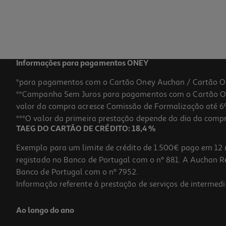
1,49 €
Informações para pagamentos ONEY
*para pagamentos com o Cartão Oney Auchan / Cartão O
**Campanha Sem Juros para pagamentos com o Cartão Oney
valor da compra acresce Comissão de Formalização até 6%
***O valor da primeira prestação depende do dia da compra,
TAEG DO CARTÃO DE CRÉDITO: 18,4 %
Exemplo para um limite de crédito de 1.500€ pago em 12 
registado no Banco de Portugal com o nº 881. A Auchan Ret
Banco de Portugal com o nº 7952.
Informação referente à prestação de serviços de intermedi
Afia 3 Entradas Auchan Cores Sortidas
Ao longo do ano
1.89 €/un