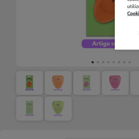
utili
Cook