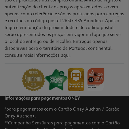
autenticação do cliente os preços apresentados servem
apenas como referência e são os praticados para entregas
e recolhas no código postal 2650-435 Amadora. Após o
login e em função da proximidade e do código postal,
-13%
serão apresentados os preços em vigor na loja que serve
o local de entrega ou de recolha. Entregas apenas
disponíveis para o território de Portugal continental,
consulte mais informações
aqui
.
Afia Auchan 2 Entradas Cores Sortidas
1.39 €/un
Price reduced from
to
1,59 €
1,39 €
Promoção
Informações para pagamentos ONEY
*para pagamentos com o Cartão Oney Auchan / Cartão
Oney Auchan+.
**Campanha Sem Juros para pagamentos com o Cartão