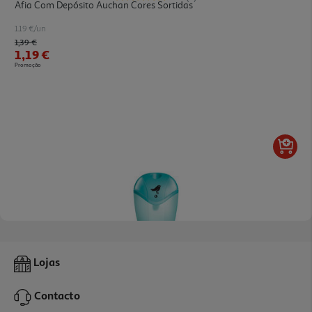
Afia Com Depósito Auchan Cores Sortidas
1.19 €/un
Price reduced from
to
1,39 €
1,19 €
Promoção
Apara-Lápis Auchan Com 1 Entrada Cores Sortidas
Lojas
1.49 €/un
Contacto
1,49 €