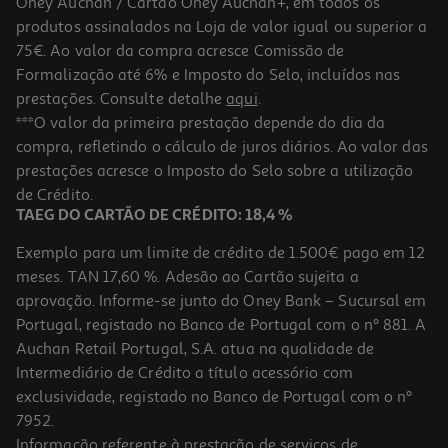
Oney Auchan / Cartão Oney Auchan+, em todos os
produtos assinalados na Loja de valor igual ou superior a
75€. Ao valor da compra acresce Comissão de
Formalização até 6% e Imposto do Selo, incluídos nas
prestações. Consulte detalhe
aqui
.
Afia 3 Entradas Auchan Cores Sortidas
***O valor da primeira prestação depende do dia da
compra, refletindo o cálculo de juros diários. Ao valor das
1.89 €/un
prestações acresce o Imposto do Selo sobre a utilização
1,89 €
de Crédito.
TAEG DO CARTÃO DE CRÉDITO: 18,4 %
Exemplo para um limite de crédito de 1.500€ pago em 12
meses. TAN 17,60 %. Adesão ao Cartão sujeita a
aprovação. Informe-se junto do Oney Bank – Sucursal em
Portugal, registado no Banco de Portugal com o nº 881. A
Auchan Retail Portugal, S.A. atua na qualidade de
Intermediário de Crédito a título acessório com
exclusividade, registado no Banco de Portugal com o nº
7952.
Informação referente à prestação de serviços de