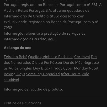
Portugal, registado no Banco de Portugal com o nº 881. A
Auchan Retail Portugal, S.A. atua na qualidade de
Intermediário de Crédito a título acessório com
exclusividade, registado no Banco de Portugal com o nº
7952.
Informação referente à prestação de serviços de
intermediação de crédito,
aqui
.
Apara-Lápis Auchan Com 1 Entrada Cores Sortidas
Ao longo do ano
1.49 €/un
Feira do Bebé
Queijos, Vinhos e Enchidos
Carnaval
Dia
1,49 €
dos Namorados
Dia do Pai
Páscoa
Dia da Mãe
Regresso
às Aulas
Singles' Day
Black Friday
Cyber Monday
Natal
Boxing Days
Samsung Unpacked
After Hours
Vida
saudável
Informação de
recolha de produto
.
Política de Privacidade