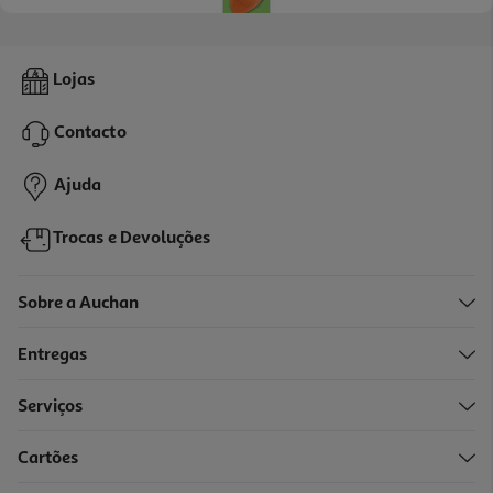
5.0
(1)
Afia Com Depósito Auchan Cores Sortidas
Lojas
1.19 €/un
Price reduced from
to
1,39 €
Contacto
1,19 €
Promoção
Ajuda
Trocas e Devoluções
Sobre a Auchan
Entregas
Serviços
Cartões
Apara-Lápis Auchan Com 2 Entradas Cores Sortidas