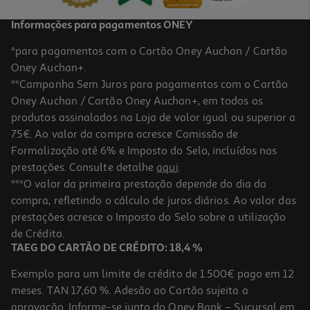
Informações para pagamentos ONEY
*para pagamentos com o Cartão Oney Auchan / Cartão
Oney Auchan+.
**Campanha Sem Juros para pagamentos com o Cartão
Oney Auchan / Cartão Oney Auchan+, em todos os
produtos assinalados na Loja de valor igual ou superior a
75€. Ao valor da compra acresce Comissão de
Formalização até 6% e Imposto do Selo, incluídos nas
prestações. Consulte detalhe
aqui
.
Apara-Lápis 1 Entrada Auchan Animais Modelos Sortidos
***O valor da primeira prestação depende do dia da
compra, refletindo o cálculo de juros diários. Ao valor das
1.59 €/un
prestações acresce o Imposto do Selo sobre a utilização
1,59 €
de Crédito.
TAEG DO CARTÃO DE CRÉDITO: 18,4 %
Exemplo para um limite de crédito de 1.500€ pago em 12
meses. TAN 17,60 %. Adesão ao Cartão sujeita a
aprovação. Informe-se junto do Oney Bank – Sucursal em