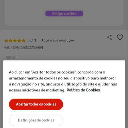
5.0
(1)
Faça a sua avaliação
Leu
uma
Ref. / EAN:
3665257514891
avaliação.
Link
0.99 €/un
para
a
mesma
Ao clicar em "Aceitar todos os cookies", concorda com o
página.
armazenamento de cookies no seu dispositivo para melhorar
0,99 €
a navegação no site, analisar a utilização do site e ajudar nas
nossas iniciativas de marketing.
Política de Cookies
Notas de preparação
Aceitar todos os cookies
Definições de cookies