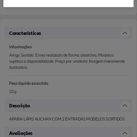
Características
Informações
Artigo Sortido. Envio realizado de forma aleatória. Modelos
sujeitos a disponibilidade. Preço por unidade. Imagem meramente
ilustrativa.
Peso líquido escorrido
10 g
Descrição
APARA-LÁPIS AUCHAN COM 2 ENTRADAS MODELOS SORTIDOS
Avaliações