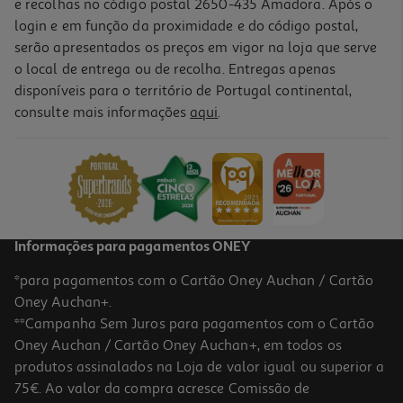
e recolhas no código postal 2650-435 Amadora. Após o
login e em função da proximidade e do código postal,
serão apresentados os preços em vigor na loja que serve
o local de entrega ou de recolha. Entregas apenas
disponíveis para o território de Portugal continental,
consulte mais informações
aqui
.
Marcador Ponta Pincel Auchan 24 Unidades
12.99 €/un
12,99 €
Informações para pagamentos ONEY
*para pagamentos com o Cartão Oney Auchan / Cartão
Oney Auchan+.
**Campanha Sem Juros para pagamentos com o Cartão
Oney Auchan / Cartão Oney Auchan+, em todos os
produtos assinalados na Loja de valor igual ou superior a
75€. Ao valor da compra acresce Comissão de