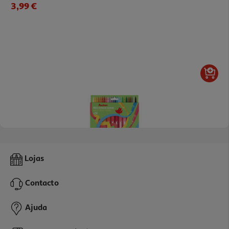
3,99 €
5.0
(1)
Conjunto De 24 Canetas De Feltro Auchan Maxi
Lojas
7.99 €/un
Contacto
7,99 €
Ajuda