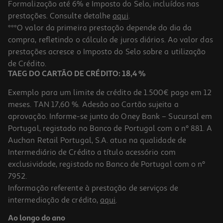
Formalização até 6% e Imposto do Selo, incluídos nas
prestações. Consulte detalhe
aqui
.
4.5
(2)
Conjunto De 12 Marcadores Auchan De Colorir
***O valor da primeira prestação depende do dia da
compra, refletindo o cálculo de juros diários. Ao valor das
2.19 €/un
prestações acresce o Imposto do Selo sobre a utilização
2,19 €
de Crédito.
TAEG DO CARTÃO DE CRÉDITO: 18,4 %
Exemplo para um limite de crédito de 1.500€ pago em 12
meses. TAN 17,60 %. Adesão ao Cartão sujeita a
aprovação. Informe-se junto do Oney Bank – Sucursal em
Portugal, registado no Banco de Portugal com o nº 881. A
Auchan Retail Portugal, S.A. atua na qualidade de
Intermediário de Crédito a título acessório com
exclusividade, registado no Banco de Portugal com o nº
7952.
Informação referente à prestação de serviços de
5.0
(1)
intermediação de crédito,
aqui
.
Caixa Com 12 Marcadores De Colorir Maxi Auchan
Ao longo do ano
3.99 €/un