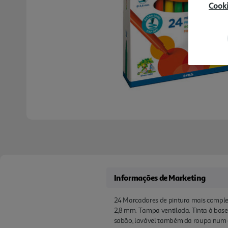
Cook
Informações de Marketing
24 Marcadores de pintura mais complet
2,8 mm. Tampa ventilada. Tinta à bas
sabão, lavável também da roupa num c