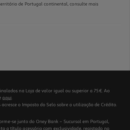
erritório de Portugal continental, consulte mais
lados na Loja de valor igual ou superior a 75€. Ao
he
aqui
.
 acresce o Imposto do Selo sobre a utilização de Crédito.
forme-se junto do Oney Bank – Sucursal em Portugal,
to a título acessório com exclusividade, registado no