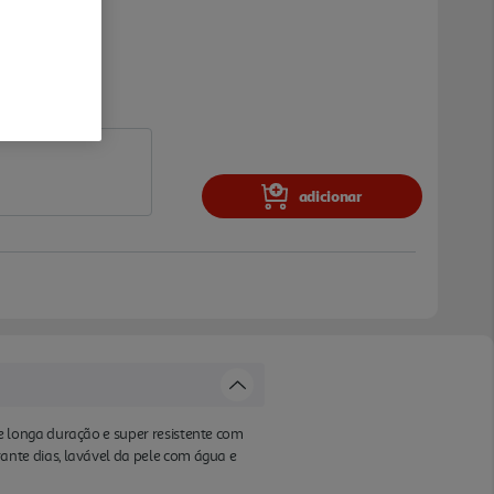
adicionar
 longa duração e super resistente com
nte dias, lavável da pele com água e