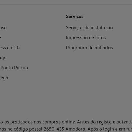
4.5
(2)
Serviços
asa
Serviços de instalação
e
Impressão de fotos
ess em 1h
Programa de afiliados
oja
Ponto Pickup
rega
o os praticados nas compras online. Antes do registo e autent
lhas no código postal 2650-435 Amadora. Após o login e em fu