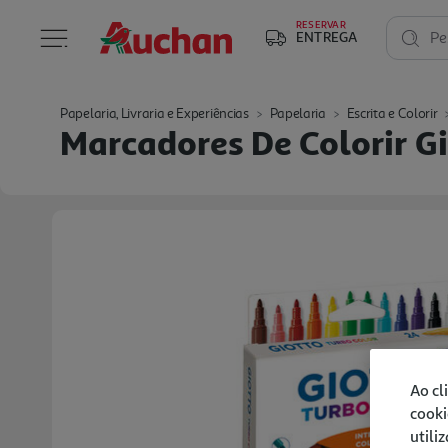
RESERVAR
ENTREGA
Pe
Papelaria, Livraria e Experiências
Papelaria
Escrita e Colorir
Marcadores De Colorir G
Ao cl
cooki
utili