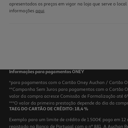
apresentados os preços em vigor na loja que serve o local 
informações
aqui
.
Marcadores Colorir Auchan Plástico Reciclado 18 Unidades
3.19 €/un
3,19 €
Informações para pagamentos ONEY
*para pagamentos com o Cartão Oney Auchan / Cartão O
**Campanha Sem Juros para pagamentos com o Cartão Oney
valor da compra acresce Comissão de Formalização até 6%
***O valor da primeira prestação depende do dia da compra,
TAEG DO CARTÃO DE CRÉDITO: 18,4 %
Exemplo para um limite de crédito de 1.500€ pago em 12 
registado no Banco de Portugal com o nº 881. A Auchan Ret