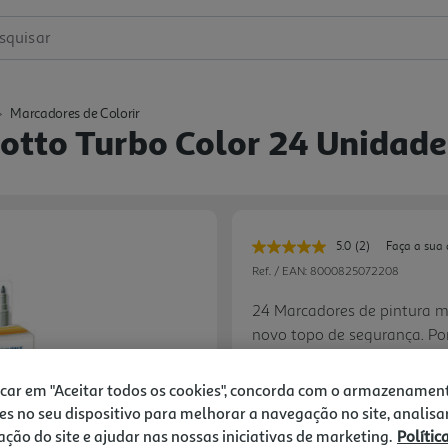
squisar
Marcadores de Colorir
iotto Turbo Color 24 Unidade
5.0
(2)
Faça a sua 
Leu
2
Ref. / EAN:
8000825072208
avaliações.
Link
24 Marcadores de pintura m
para
novo topo de segurança. Po
a
mesma
resistente com 2,8 mm. Tam
página.
4.99 €/un
grande durabilidade, cont
icar em "Aceitar todos os cookies", concorda com o armazenamen
dias, lavável da pele com 
-21%
es no seu dispositivo para melhorar a navegação no site, analisa
ciclo normal da maquina a 
zação do site e ajudar nas nossas iniciativas de marketing.
Polític