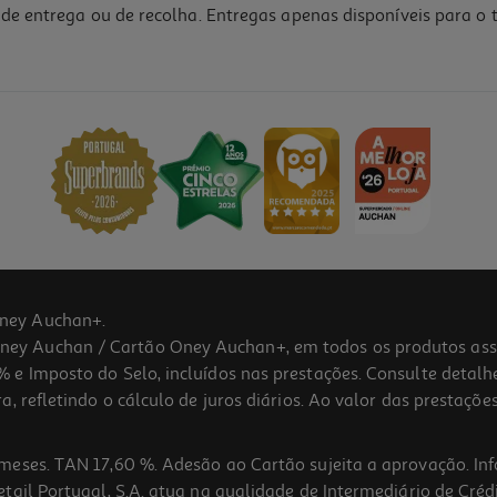
de entrega ou de recolha. Entregas apenas disponíveis para o t
3.0
(2)
ney Auchan+.
 Auchan / Cartão Oney Auchan+, em todos os produtos assina
 e Imposto do Selo, incluídos nas prestações. Consulte detal
 refletindo o cálculo de juros diários. Ao valor das prestações
meses. TAN 17,60 %. Adesão ao Cartão sujeita a aprovação. In
ail Portugal, S.A. atua na qualidade de Intermediário de Crédi