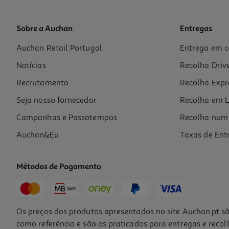
Sobre a Auchan
Entregas
Auchan Retail Portugal
Entrega em c
Conjunto De 24 Marcadores Auchan De Colorir
Notícias
Recolha Driv
3.99 €/un
Recrutamento
Recolha Expr
3,99 €
Seja nosso fornecedor
Recolha em L
Campanhas e Passatempos
Recolha num 
Auchan&Eu
Taxas de Ent
Métodos de Pagamento
Os preços dos produtos apresentados no site Auchan.pt sã
como referência e são os praticados para entregas e reco