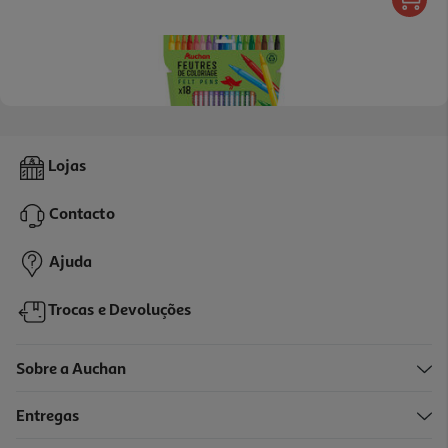
3.0
(2)
Marcadores Colorir Auchan Plástico Reciclado 18 Unidades
Lojas
3.19 €/un
Contacto
3,19 €
Ajuda
Trocas e Devoluções
Sobre a Auchan
Entregas