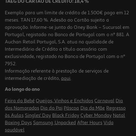
TAEG DO CARTÃO DE CRÉDITO: 18,4 %
Exemplo para um limite de crédito de 1.500€ pago em 12
meses. TAN 17,60 %. Adesão ao Cartão sujeita a
aprovação. Informe-se junto do Oney Bank – Sucursal em
Portugal, registado no Banco de Portugal com o nº 881. A
Auchan Retail Portugal, S.A. atua na qualidade de
Intermediário de Crédito a título acessório com
exclusividade, registado no Banco de Portugal com o nº
7952.
Informação referente à prestação de serviços de
5.0
(1)
intermediação de crédito,
aqui
.
Caixa Com 12 Marcadores De Colorir Maxi Auchan
Ao longo do ano
3.99 €/un
Feira do Bebé
Queijos, Vinhos e Enchidos
Carnaval
Dia
3,99 €
dos Namorados
Dia do Pai
Páscoa
Dia da Mãe
Regresso
às Aulas
Singles' Day
Black Friday
Cyber Monday
Natal
Boxing Days
Samsung Unpacked
After Hours
Vida
saudável