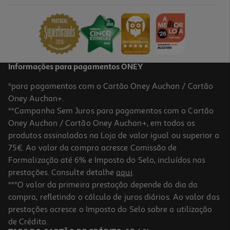
4.49 €/un
4,49 €
Informações para pagamentos ONEY
*para pagamentos com o Cartão Oney Auchan / Cartão
Oney Auchan+.
**Campanha Sem Juros para pagamentos com o Cartão
Oney Auchan / Cartão Oney Auchan+, em todos os
produtos assinalados na Loja de valor igual ou superior a
75€. Ao valor da compra acresce Comissão de
Formalização até 6% e Imposto do Selo, incluídos nas
prestações. Consulte detalhe
aqui
.
Marcadores Auchan 18 Unidades
***O valor da primeira prestação depende do dia da
compra, refletindo o cálculo de juros diários. Ao valor das
4.99 €/un
prestações acresce o Imposto do Selo sobre a utilização
4,99 €
de Crédito.