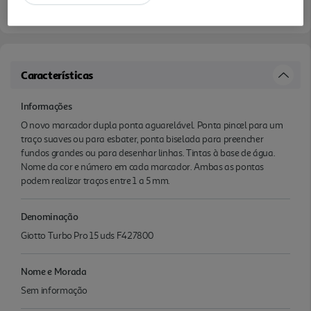
Características
Informações
O novo marcador dupla ponta aguarelável. Ponta pincel para um
traço suaves ou para esbater, ponta biselada para preencher
fundos grandes ou para desenhar linhas. Tintas à base de água.
Nome da cor e número em cada marcador. Ambas as pontas
podem realizar traços entre 1 a 5 mm.
Denominação
Giotto Turbo Pro 15 uds F427800
Nome e Morada
Sem informação