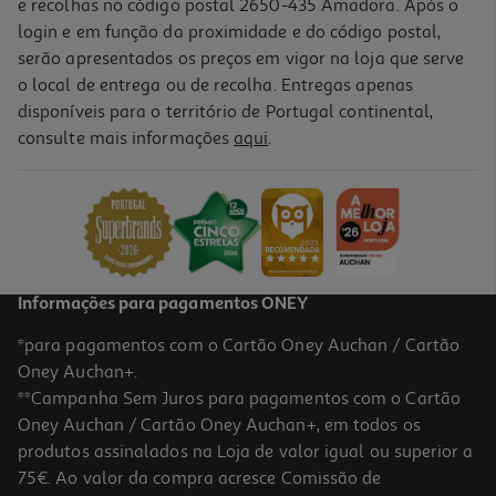
e recolhas no código postal 2650-435 Amadora. Após o
login e em função da proximidade e do código postal,
serão apresentados os preços em vigor na loja que serve
o local de entrega ou de recolha. Entregas apenas
disponíveis para o território de Portugal continental,
5.0
(1)
consulte mais informações
aqui
.
Caixa Com 12 Marcadores De Colorir Maxi Auchan
3.99 €/un
3,99 €
Informações para pagamentos ONEY
*para pagamentos com o Cartão Oney Auchan / Cartão
Oney Auchan+.
**Campanha Sem Juros para pagamentos com o Cartão
Oney Auchan / Cartão Oney Auchan+, em todos os
produtos assinalados na Loja de valor igual ou superior a
75€. Ao valor da compra acresce Comissão de