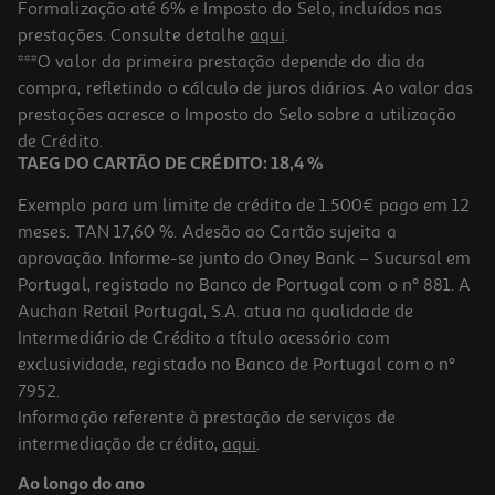
Formalização até 6% e Imposto do Selo, incluídos nas
prestações. Consulte detalhe
aqui
.
5.0
(1)
Conjunto De 24 Canetas De Feltro Auchan Maxi
***O valor da primeira prestação depende do dia da
compra, refletindo o cálculo de juros diários. Ao valor das
7.99 €/un
prestações acresce o Imposto do Selo sobre a utilização
7,99 €
de Crédito.
TAEG DO CARTÃO DE CRÉDITO: 18,4 %
Exemplo para um limite de crédito de 1.500€ pago em 12
meses. TAN 17,60 %. Adesão ao Cartão sujeita a
aprovação. Informe-se junto do Oney Bank – Sucursal em
Portugal, registado no Banco de Portugal com o nº 881. A
Auchan Retail Portugal, S.A. atua na qualidade de
Intermediário de Crédito a título acessório com
exclusividade, registado no Banco de Portugal com o nº
7952.
Informação referente à prestação de serviços de
4.5
(2)
intermediação de crédito,
aqui
.
Conjunto De 12 Marcadores Auchan De Colorir
Ao longo do ano
2.19 €/un