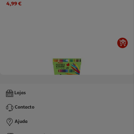
4,99 €
4.5
(2)
Conjunto De 24 Marcadores Auchan De Colorir
Lojas
3.99 €/un
Contacto
3,99 €
Ajuda