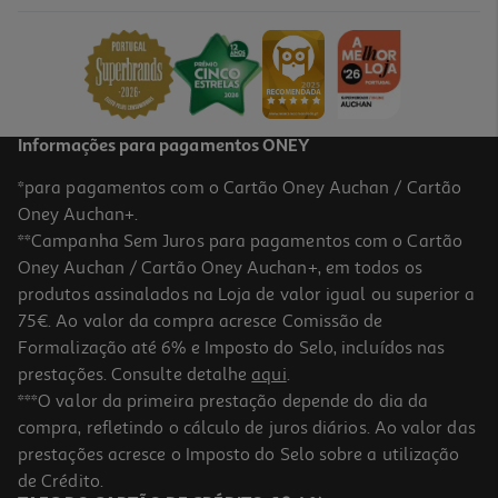
3.99 €/un
3,99 €
Informações para pagamentos ONEY
*para pagamentos com o Cartão Oney Auchan / Cartão
Oney Auchan+.
**Campanha Sem Juros para pagamentos com o Cartão
Oney Auchan / Cartão Oney Auchan+, em todos os
produtos assinalados na Loja de valor igual ou superior a
75€. Ao valor da compra acresce Comissão de
Formalização até 6% e Imposto do Selo, incluídos nas
prestações. Consulte detalhe
aqui
.
Sublinhador Auchan Laranja Pastel
***O valor da primeira prestação depende do dia da
compra, refletindo o cálculo de juros diários. Ao valor das
0.99 €/un
prestações acresce o Imposto do Selo sobre a utilização
0,99 €
de Crédito.