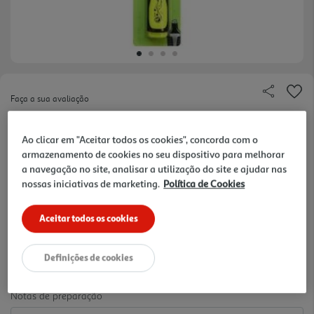
Faça a sua avaliação
Ref. / EAN:
3665257335182
Ao clicar em "Aceitar todos os cookies", concorda com o
Marcador Flurescente Auchan em cor Amarela. É
armazenamento de cookies no seu dispositivo para melhorar
adequado para uso em quase todos os tipos de
ver
a navegação no site, analisar a utilização do site e ajudar nas
papel. Ideal para estudantes e/ou profissionais que
mais
nossas iniciativas de marketing.
Política de Cookies
têm de ler e marcar informações essenciais em
0.99 €/un
textos.
Aceitar todos os cookies
0,99 €
Definições de cookies
Notas de preparação