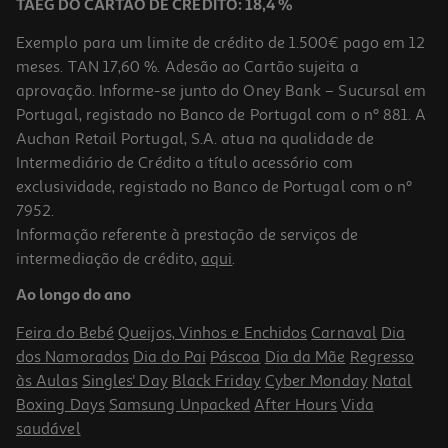
TAEG DO CARTÃO DE CRÉDITO: 18,4 %
Exemplo para um limite de crédito de 1.500€ pago em 12
meses. TAN 17,60 %. Adesão ao Cartão sujeita a
aprovação. Informe-se junto do Oney Bank – Sucursal em
Portugal, registado no Banco de Portugal com o nº 881. A
Auchan Retail Portugal, S.A. atua na qualidade de
Intermediário de Crédito a título acessório com
exclusividade, registado no Banco de Portugal com o nº
7952.
Informação referente à prestação de serviços de
intermediação de crédito,
aqui
.
Sublinhador Auchan Azul Pastel
Ao longo do ano
0.99 €/un
Feira do Bebé
Queijos, Vinhos e Enchidos
Carnaval
Dia
0,99 €
dos Namorados
Dia do Pai
Páscoa
Dia da Mãe
Regresso
às Aulas
Singles' Day
Black Friday
Cyber Monday
Natal
Boxing Days
Samsung Unpacked
After Hours
Vida
saudável