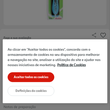
Faça a sua avaliação
Ref. / EAN:
3665257335212
Ao clicar em "Aceitar todos os cookies", concorda com o
Marcador Flurescente Auchan em cor Azul. É
armazenamento de cookies no seu dispositivo para melhorar
adequado para uso em quase todos os tipos de
a navegação no site, analisar a utilização do site e ajudar nas
ver
nossas iniciativas de marketing.
Política de Cookies
papel. Ideal para estudantes e/ou profissionais que
mais
têm de ler e marcar informações essenciais em
0.99 €/un
textos.
Aceitar todos os cookies
Definições de cookies
0,99 €
Notas de preparação