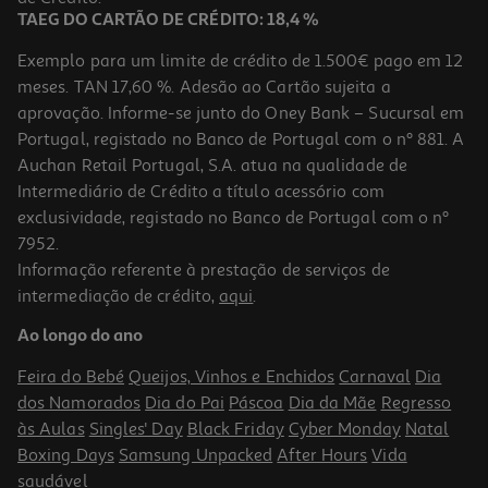
TAEG DO CARTÃO DE CRÉDITO: 18,4 %
Exemplo para um limite de crédito de 1.500€ pago em 12
meses. TAN 17,60 %. Adesão ao Cartão sujeita a
aprovação. Informe-se junto do Oney Bank – Sucursal em
Portugal, registado no Banco de Portugal com o nº 881. A
Auchan Retail Portugal, S.A. atua na qualidade de
Intermediário de Crédito a título acessório com
exclusividade, registado no Banco de Portugal com o nº
7952.
Informação referente à prestação de serviços de
intermediação de crédito,
aqui
.
Conjunto De 4 Sublinhadores Auchan Fluorescente
Ao longo do ano
3.99 €/un
Feira do Bebé
Queijos, Vinhos e Enchidos
Carnaval
Dia
3,99 €
dos Namorados
Dia do Pai
Páscoa
Dia da Mãe
Regresso
às Aulas
Singles' Day
Black Friday
Cyber Monday
Natal
Boxing Days
Samsung Unpacked
After Hours
Vida
saudável