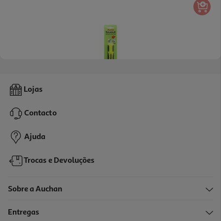
Sublinhador Auchan Fluorescente Amarelo
Lojas
0.99 €/un
Contacto
0,99 €
Ajuda
Trocas e Devoluções
Sobre a Auchan
Entregas
-33%