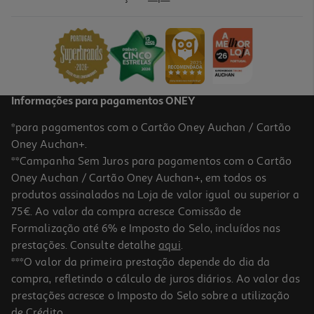
Sublinhador Auchan Fluorescente Laranja
0.99 €/un
0,99 €
Informações para pagamentos ONEY
*para pagamentos com o Cartão Oney Auchan / Cartão
Oney Auchan+.
**Campanha Sem Juros para pagamentos com o Cartão
Oney Auchan / Cartão Oney Auchan+, em todos os
produtos assinalados na Loja de valor igual ou superior a
75€. Ao valor da compra acresce Comissão de
Formalização até 6% e Imposto do Selo, incluídos nas
prestações. Consulte detalhe
aqui
.
Sublinhador Auchan Azul Pastel
***O valor da primeira prestação depende do dia da
compra, refletindo o cálculo de juros diários. Ao valor das
0.99 €/un
prestações acresce o Imposto do Selo sobre a utilização
0,99 €
de Crédito.