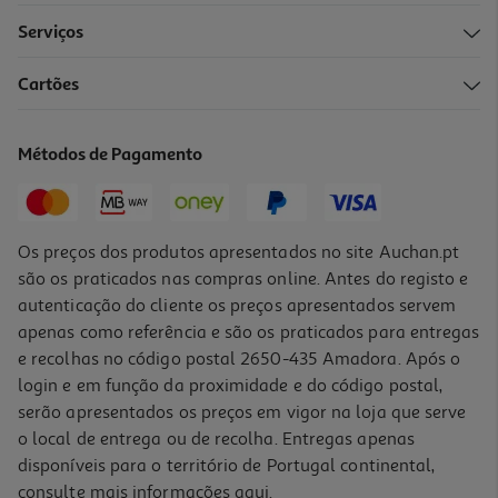
Serviços
Cartões
Conjunto De 4 Mini Sublinhadores Auchan Fluorescestes
1.99 €/un
Métodos de Pagamento
Price reduced from
to
2,99 €
1,99 €
Promoção
Os preços dos produtos apresentados no site Auchan.pt
são os praticados nas compras online. Antes do registo e
autenticação do cliente os preços apresentados servem
apenas como referência e são os praticados para entregas
e recolhas no código postal 2650-435 Amadora. Após o
login e em função da proximidade e do código postal,
serão apresentados os preços em vigor na loja que serve
o local de entrega ou de recolha. Entregas apenas
disponíveis para o território de Portugal continental,
consulte mais informações
aqui
.