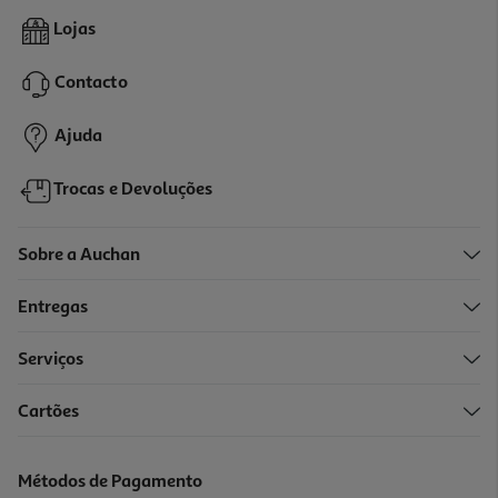
Conjunto De 10 Sublinhadores Auchan
Lojas
9.99 €/un
Contacto
9,99 €
Ajuda
Trocas e Devoluções
Sobre a Auchan
Entregas
Serviços
Cartões
Conjunto De 4 Sublinhadores Auchan Fluorescente
3.99 €/un
Métodos de Pagamento