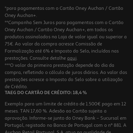
*para pagamentos com o Cartão Oney Auchan / Cartão
Oney Auchan+.
**Campanha Sem Juros para pagamentos com o Cartão
Oney Auchan / Cartão Oney Auchan+, em todos os
produtos assinalados na Loja de valor igual ou superior a
75€. Ao valor da compra acresce Comissão de
Formalização até 6% e Imposto do Selo, incluídos nas
prestações. Consulte detalhe
aqui
.
Sublinhador Auchan Amarelo Pastel
***O valor da primeira prestação depende do dia da
compra, refletindo o cálculo de juros diários. Ao valor das
0.99 €/un
prestações acresce o Imposto do Selo sobre a utilização
0,99 €
de Crédito.
TAEG DO CARTÃO DE CRÉDITO: 18,4 %
Exemplo para um limite de crédito de 1.500€ pago em 12
meses. TAN 17,60 %. Adesão ao Cartão sujeita a
aprovação. Informe-se junto do Oney Bank – Sucursal em
Portugal, registado no Banco de Portugal com o nº 881. A
Auchan Retail Portugal, S.A. atua na qualidade de