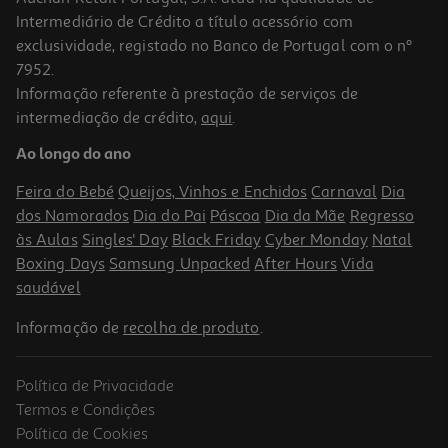
Intermediário de Crédito a título acessório com
exclusividade, registado no Banco de Portugal com o nº
7952.
Informação referente à prestação de serviços de
intermediação de crédito,
aqui
.
Sublinhador Auchan Azul Pastel
Ao longo do ano
0.99 €/un
Feira do Bebé
Queijos, Vinhos e Enchidos
Carnaval
Dia
0,99 €
dos Namorados
Dia do Pai
Páscoa
Dia da Mãe
Regresso
às Aulas
Singles' Day
Black Friday
Cyber Monday
Natal
Boxing Days
Samsung Unpacked
After Hours
Vida
saudável
Informação de
recolha de produto
.
Política de Privacidade
Termos e Condições
Política de Cookies