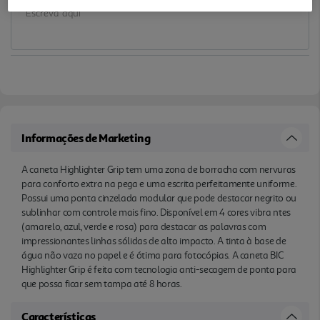
que possa ficar sem tampa até 8 horas.
Informações de Marketing
A caneta Highlighter Grip tem uma zona de borracha com nervuras
para conforto extra na pega e uma escrita perfeitamente uniforme.
Possui uma ponta cinzelada modular que pode destacar negrito ou
sublinhar com controle mais fino. Disponível em 4 cores vibra ntes
(amarelo, azul, verde e rosa) para destacar as palavras com
impressionantes linhas sólidas de alto impacto. A tinta à base de
água não vaza no papel e é ótima para fotocópias. A caneta BIC
Highlighter Grip é feita com tecnologia anti-secagem de ponta para
que possa ficar sem tampa até 8 horas.
Características