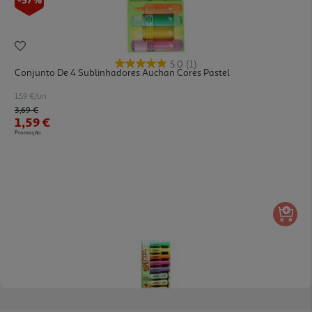
5.0
(1)
Conjunto De 4 Sublinhadores Auchan Cores Pastel
1.59 €/un
Price reduced from
to
3,69 €
1,59 €
Promoção