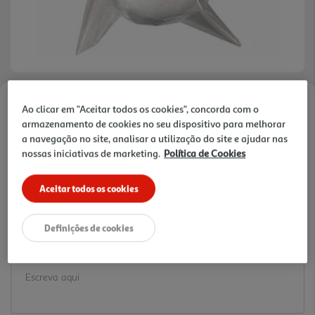
Ao clicar em "Aceitar todos os cookies", concorda com o
Faça a sua avaliação
armazenamento de cookies no seu dispositivo para melhorar
Ref. / EAN:
3245676707168
a navegação no site, analisar a utilização do site e ajudar nas
1.89 €/un
nossas iniciativas de marketing.
Política de Cookies
Aceitar todos os cookies
1,89 €
Definições de cookies
Notas de preparação