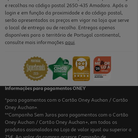
e recolhas no código postal 2650-435 Amadora. Após o
login e em função da proximidade e do código postal,
serão apresentados os preços em vigor na loja que serve
o local de entrega ou de recolha. Entregas apenas
disponíveis para o território de Portugal continental,
consulte mais informações
aqui
.
Informações para pagamentos ONEY
*para pagamentos com o Cartão Oney Auchan / Cartão
Oney Auchan+.
**Campanha Sem Juros para pagamentos com o Cartão
Oney Auchan / Cartão Oney Auchan+, em todos os
produtos assinalados na Loja de valor igual ou superior a
75€. Ao valor da compra acresce Comissão de