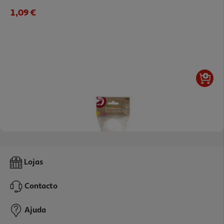
1,09 €
Bola Para Colorir Auchan Ø5cm
Lojas
0.49 €/un
Contacto
0,49 €
Ajuda