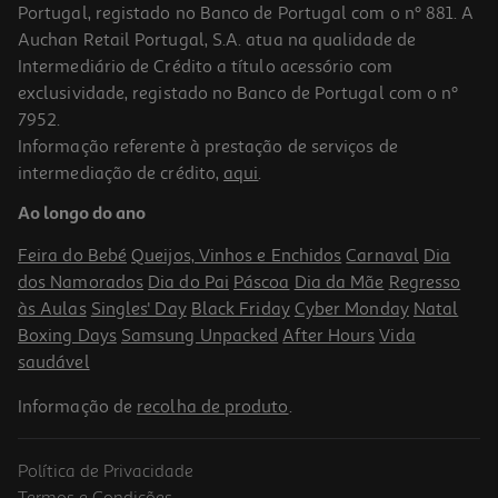
Portugal, registado no Banco de Portugal com o nº 881. A
Auchan Retail Portugal, S.A. atua na qualidade de
Intermediário de Crédito a título acessório com
exclusividade, registado no Banco de Portugal com o nº
7952.
Informação referente à prestação de serviços de
intermediação de crédito,
aqui
.
Ao longo do ano
Feira do Bebé
Queijos, Vinhos e Enchidos
Carnaval
Dia
dos Namorados
Dia do Pai
Páscoa
Dia da Mãe
Regresso
às Aulas
Singles' Day
Black Friday
Cyber Monday
Natal
Boxing Days
Samsung Unpacked
After Hours
Vida
saudável
Informação de
recolha de produto
.
Política de Privacidade
Termos e Condições