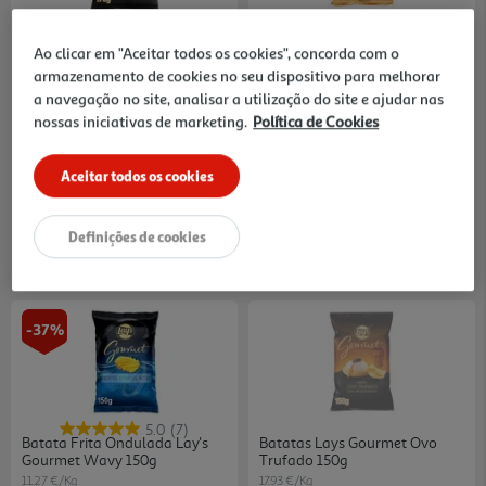
4.7
(34)
4.7
(26)
Batatas Fritas Lay's Gourmet
Batatas Fritas Lay's Gourmet
Ao clicar em "Aceitar todos os cookies", concorda com o
170g
Finissima 170g
armazenamento de cookies no seu dispositivo para melhorar
9.94 €/Kg
15.82 €/Kg
Price reduced from
to
2,69 €
a navegação no site, analisar a utilização do site e ajudar nas
1,69 €
2,69 €
nossas iniciativas de marketing.
Política de Cookies
Promoção
Aceitar todos os cookies
Definições de cookies
-37%
5.0
(7)
Batata Frita Ondulada Lay's
Batatas Lays Gourmet Ovo
Gourmet Wavy 150g
Trufado 150g
11.27 €/Kg
17.93 €/Kg