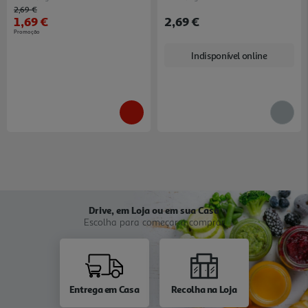
Price reduced from
to
2,69 €
1,69 €
2,69 €
Promoção
Indisponível online
Drive, em Loja ou em sua Casa
Escolha para começar a comprar
Entrega em Casa
Recolha na Loja