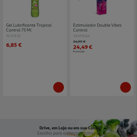
Gel Lubrificante Tropical
Estimulador Double Vibes
Control 75 Ml
Control
91.33 €/Lt
24.49 €/un
Price reduced from
to
34,99 €
6,85 €
24,49 €
Promoção
Drive, em Loja ou em sua Casa
Escolha para começar a comprar