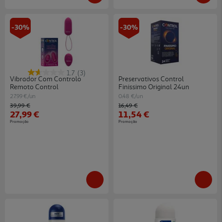
-30%
-30%
1.7
(3)
Vibrador Com Controlo
Preservativos Control
Remoto Control
Finissimo Original 24un
27.99 €/un
0.48 €/un
Price reduced from
to
Price reduced from
to
39,99 €
16,49 €
27,99 €
11,54 €
Promoção
Promoção