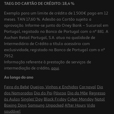
TAEG DO CARTÃO DE CRÉDITO: 18,4 %
Exemplo para um limite de crédito de 1.500€ pago em 12
meses. TAN 17,60 %. Adesão ao Cartão sujeita a
aprovação. Informe-se junto do Oney Bank – Sucursal em
Portugal, registado no Banco de Portugal com o nº 881. A
Auchan Retail Portugal, S.A. atua na qualidade de
Intermediário de Crédito a título acessório com
exclusividade, registado no Banco de Portugal com o nº
7952.
Informação referente à prestação de serviços de
intermediação de crédito,
aqui
.
Ao longo do ano
Feira do Bebé
Queijos, Vinhos e Enchidos
Carnaval
Dia
dos Namorados
Dia do Pai
Páscoa
Dia da Mãe
Regresso
às Aulas
Singles' Day
Black Friday
Cyber Monday
Natal
Boxing Days
Samsung Unpacked
After Hours
Vida
saudável