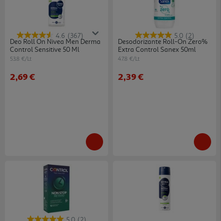
4.6
(367)
5.0
(2)
Deo Roll On Nivea Men Derma
Desodorizante Roll-On Zero%
Control Sensitive 50 Ml
Extra Control Sanex 50ml
53.8 €/Lt
47.8 €/Lt
2,69 €
2,39 €
5.0
(2)