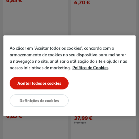
6,85 €
6,70 €
Ao clicar em "Aceitar todos os cookies", concorda com o
armazenamento de cookies no seu dispositivo para melhorar
a navegação no site, analisar a utilização do site e ajudar nas
-30%
nossas iniciativas de marketing.
Política de Cookies
Aceitar todos os cookies
5.0
(1)
Gel Lubrificante Warm Touch
Estimulador Xl Feel Control
Definições de cookies
Control 75 Ml
91.33 €/Lt
27.99 €/un
Price reduced from
to
39,99 €
6,85 €
27,99 €
Promoção