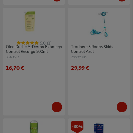
5.0
(1)
Oleo Duche A-Derma Exomega
Trotinete 3 Rodas Skids
Control Recarga 500ml
Control Azul
33.4 €/Lt
29.99 €/un
16,70 €
29,99 €
-30%