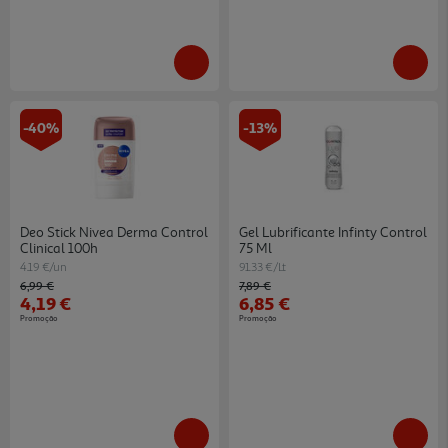
-40%
-13%
Deo Stick Nivea Derma Control
Gel Lubrificante Infinty Control
Clinical 100h
75 Ml
4.19 €/un
91.33 €/Lt
Price reduced from
to
Price reduced from
to
6,99 €
7,89 €
4,19 €
6,85 €
Promoção
Promoção