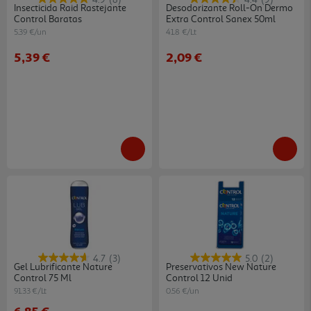
Insecticida Raid Rastejante
Desodorizante Roll-On Dermo
Control Baratas
Extra Control Sanex 50ml
5.39 €/un
41.8 €/Lt
5,39 €
2,09 €
4.7
(3)
5.0
(2)
Gel Lubrificante Nature
Preservativos New Nature
Control 75 Ml
Control 12 Unid
91.33 €/Lt
0.56 €/un