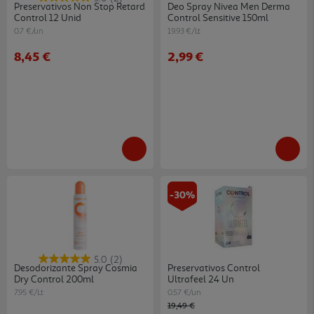
Preservativos Non Stop Retard
Deo Spray Nivea Men Derma
Control 12 Unid
Control Sensitive 150ml
0.7 €/un
19.93 €/Lt
8,45 €
2,99 €
-30%
5.0
(2)
Desodorizante Spray Cosmia
Preservativos Control
Dry Control 200ml
Ultrafeel 24 Un
7.95 €/Lt
0.57 €/un
Price reduced from
to
19,49 €