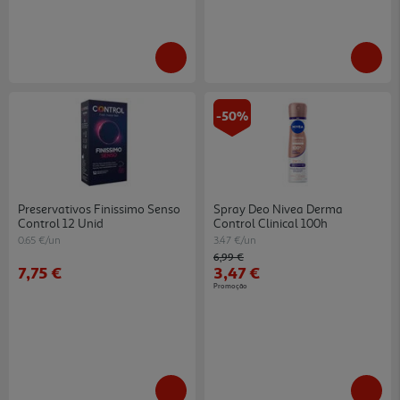
-50%
Preservativos Finissimo Senso
Spray Deo Nivea Derma
Control 12 Unid
Control Clinical 100h
0.65 €/un
3.47 €/un
Price reduced from
to
6,99 €
7,75 €
3,47 €
Promoção