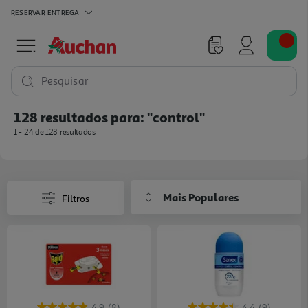
RESERVAR
ENTREGA
Pesquisar
128 resultados para:
"control"
1 - 24 de 128 resultados
Mais Populares
Filtros
4.9
(8)
4.4
(9)