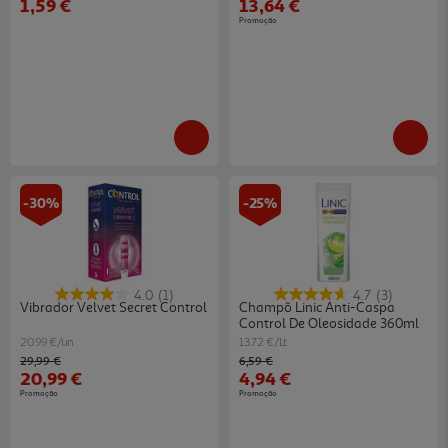
1,59 €
13,64 €
Promoção
-30%
-25%
4.0
(1)
4.7
(3)
Vibrador Velvet Secret Control
Champô Linic Anti-Caspa
Control De Oleosidade 360ml
20.99 €/un
13.72 €/Lt
Price reduced from
to
Price reduced from
to
29,99 €
6,59 €
20,99 €
4,94 €
Promoção
Promoção