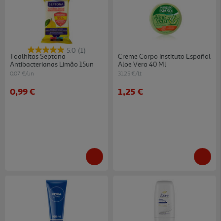
5.0
(1)
Toalhitas Septona
Creme Corpo Instituto Español
Antibacterianas Limão 15un
Aloe Vera 40 Ml
0.07 €/un
31.25 €/Lt
0,99 €
1,25 €