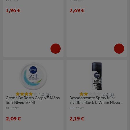
1,94 €
2,49 €
4.0
(2)
2.0
(1)
Creme De Rosto Corpo E Mãos
Desodorizante Spray Mini
Soft Nivea 50 Ml
Invisible Black & White Nivea
Men 35 Ml
41.8 €/Lt
62.57 €/Lt
2,09 €
2,19 €