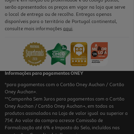
login e em função da proximidade e do código postal,
serão apresentados os preços em vigor na loja que serve
o local de entrega ou de recolha. Entregas apenas
disponíveis para o território de Portugal continental,
consulte mais informações
aqui
.
Informações para pagamentos ONEY
*para pagamentos com o Cartão Oney Auchan / Cartão
Oney Auchan+.
**Campanha Sem Juros para pagamentos com o Cartão
Oney Auchan / Cartão Oney Auchan+, em todos os
produtos assinalados na Loja de valor igual ou superior a
75€. Ao valor da compra acresce Comissão de
Formalização até 6% e Imposto do Selo, incluídos nas