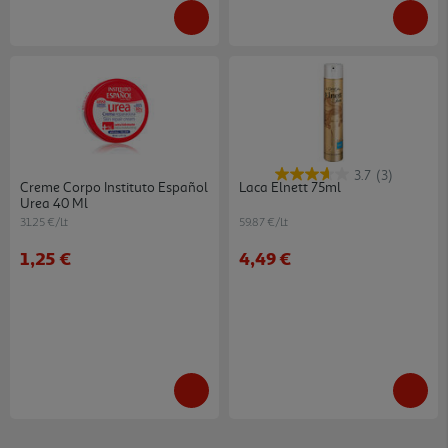
3.7
(3)
Creme Corpo Instituto Español
Laca Elnett 75ml
Urea 40 Ml
31.25 €/Lt
59.87 €/Lt
1,25 €
4,49 €