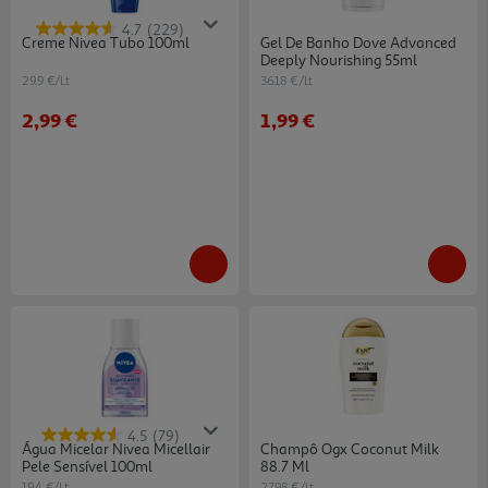
4.7
(229)
Creme Nivea Tubo 100ml
Gel De Banho Dove Advanced
Deeply Nourishing 55ml
29.9 €/Lt
36.18 €/Lt
2,99 €
1,99 €
4.5
(79)
Água Micelar Nivea Micellair
Champô Ogx Coconut Milk
Pele Sensível 100ml
88.7 Ml
19.4 €/Lt
27.98 €/Lt