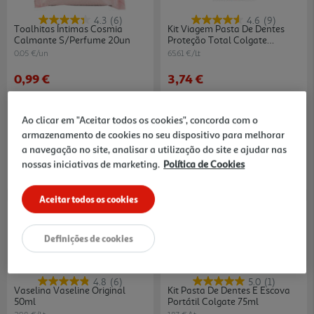
4.3
(6)
4.6
(9)
Toalhitas Íntimas Cosmia
Kit Viagem Pasta De Dentes
Calmante S/perfume 20un
Proteção Total Colgate
3x20ml
0.05 €/un
65.61 €/Lt
0,99 €
3,74 €
Ao clicar em "Aceitar todos os cookies", concorda com o
armazenamento de cookies no seu dispositivo para melhorar
a navegação no site, analisar a utilização do site e ajudar nas
nossas iniciativas de marketing.
Política de Cookies
Aceitar todos os cookies
-25%
Definições de cookies
4.8
(6)
5.0
(1)
Vaselina Vaseline Original
Kit Pasta De Dentes E Escova
50ml
Portátil Colgate 75ml