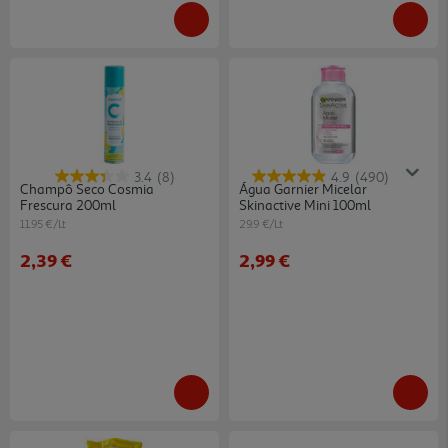
3.4
(8)
4.9
(490)
Champô Seco Cosmia
Água Garnier Micelar
Frescura 200ml
Skinactive Mini 100ml
11.95 €/Lt
29.9 €/Lt
2,39 €
2,99 €