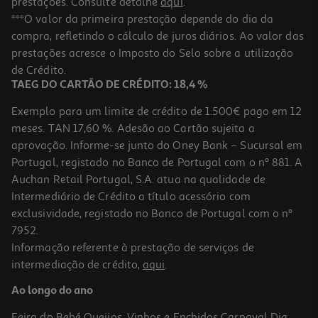
prestações. Consulte detalhe
aqui
.
***O valor da primeira prestação depende do dia da
compra, refletindo o cálculo de juros diários. Ao valor das
prestações acresce o Imposto do Selo sobre a utilização
de Crédito.
TAEG DO CARTÃO DE CRÉDITO: 18,4 %
Exemplo para um limite de crédito de 1.500€ pago em 12
meses. TAN 17,60 %. Adesão ao Cartão sujeita a
aprovação. Informe-se junto do Oney Bank – Sucursal em
Portugal, registado no Banco de Portugal com o nº 881. A
Auchan Retail Portugal, S.A. atua na qualidade de
Intermediário de Crédito a título acessório com
exclusividade, registado no Banco de Portugal com o nº
7952.
Informação referente à prestação de serviços de
intermediação de crédito,
aqui
.
Ao longo do ano
Feira do Bebé
Queijos, Vinhos e Enchidos
Carnaval
Dia