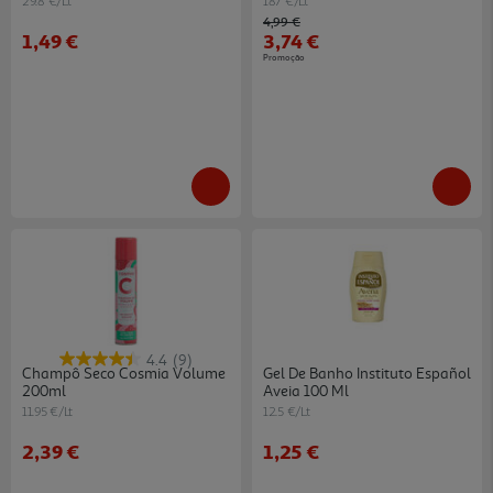
29.8 €/Lt
187 €/Lt
Price reduced from
to
4,99 €
1,49 €
3,74 €
Promoção
4.4
(9)
Champô Seco Cosmia Volume
Gel De Banho Instituto Español
200ml
Aveia 100 Ml
11.95 €/Lt
12.5 €/Lt
2,39 €
1,25 €