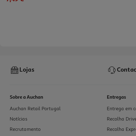
Lojas
Contac
Sobre a Auchan
Entregas
Auchan Retail Portugal
Entrega em c
Coloração Casting Temporária Creme Gloss Nº316 Ameixa Un
Notícias
Recolha Driv
7.49 €/un
Recrutamento
Recolha Expr
7,49 €