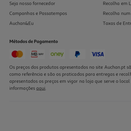
Seja nosso fornecedor
Recolha em L
Campanhas e Passatempos
Recolha num 
Auchan&Eu
Taxas de Ent
Métodos de Pagamento
Os preços dos produtos apresentados no site Auchan.pt sã
como referência e são os praticados para entregas e reco
apresentados os preços em vigor na loja que serve o local 
informações
aqui
.
Coloração Casting Temporária Creme Gloss Nº210 Preto Azulado Un
7.49 €/un
7,49 €