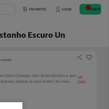
FAVORITOS
LOGIN
0,00 €
stanho Escuro Un
avaliação
m Gloss Complex, com Ácido Glicólico e sem
ver
mais
brancos, oferece 3x mais brilho*, 4x mais
ão de até 32 lavagens