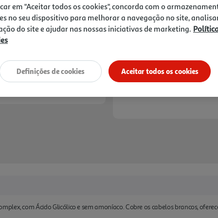
7,49 €
icar em "Aceitar todos os cookies", concorda com o armazenamen
es no seu dispositivo para melhorar a navegação no site, analisa
Notas de preparação
zação do site e ajudar nas nossas iniciativas de marketing.
Polític
ies
Definições de cookies
Aceitar todos os cookies
plex, com Ácido Glicólico e sem amoníaco. Cobre os cabelos brancos, oferece 