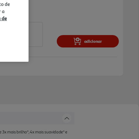
to de
r a
a de
adicionar
3x mais brilho*, 4x mais suavidade* e