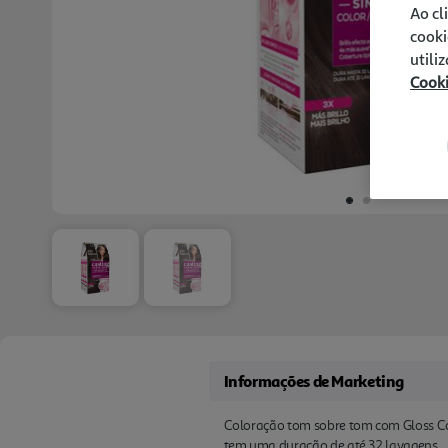
Ao cl
cooki
utili
Cook
Informações de Marketing
Coloração tom sobre tom com Gloss Com
tem uma duração de até 32 lavagens