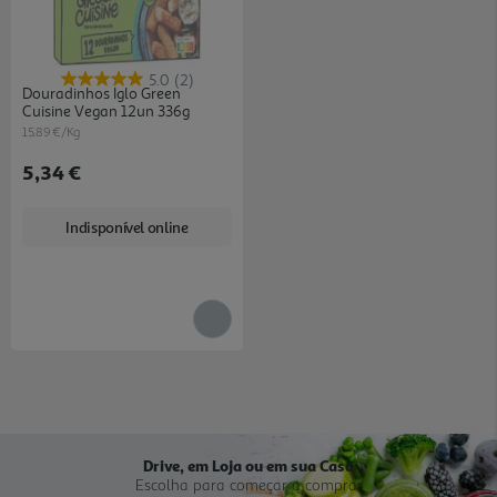
5.0
(2)
Douradinhos Iglo Green
Cuisine Vegan 12un 336g
15.89 €/Kg
5,34 €
Indisponível online
Drive, em Loja ou em sua Casa
Escolha para começar a comprar