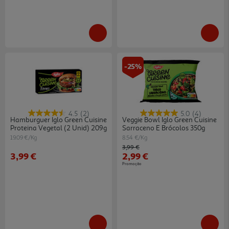
-25%
4.5
(2)
5.0
(4)
Hamburguer Iglo Green Cuisine
Veggie Bowl Iglo Green Cuisine
Proteina Vegetal (2 Unid) 209g
Sarraceno E Brócolos 350g
19.09 €/Kg
8.54 €/Kg
Price reduced from
to
3,99 €
3,99 €
2,99 €
Promoção