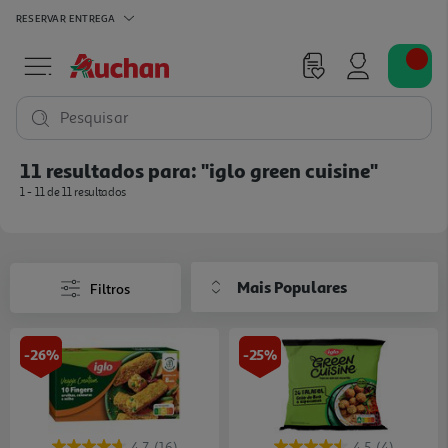
RESERVAR
ENTREGA
Pesquisar
11 resultados para:
"iglo green cuisine"
1 - 11 de 11 resultados
Mais Populares
Filtros
-26%
-25%
4.7
(16)
4.5
(4)