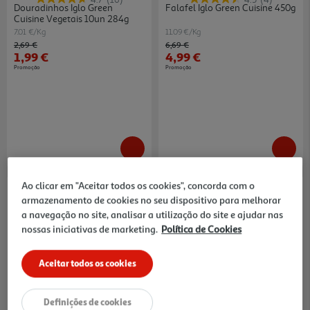
Douradinhos Iglo Green
Falafel Iglo Green Cuisine 450g
Cuisine Vegetais 10un 284g
7.01 €/Kg
11.09 €/Kg
Price reduced from
to
Price reduced from
to
2,69 €
6,69 €
1,99 €
4,99 €
Promoção
Promoção
Ao clicar em "Aceitar todos os cookies", concorda com o
-25%
-25%
armazenamento de cookies no seu dispositivo para melhorar
a navegação no site, analisar a utilização do site e ajudar nas
nossas iniciativas de marketing.
Política de Cookies
5.0
(4)
3.5
(6)
Aceitar todos os cookies
Veggie Bowl Iglo Green Cuisine
Douradinhos Iglo Green
Quinoa E Abóbora 350g
Cuisine Espinafres 10un 284g
8.54 €/Kg
10.53 €/Kg
Definições de cookies
Price reduced from
to
Price reduced from
to
3,99 €
3,99 €