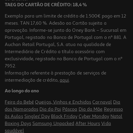
TAEG DO CARTÃO DE CRÉDITO: 18,4 %
Exemplo para um limite de crédito de 1.500€ pago em 12
meses. TAN 17,60 %. Adesão ao Cartão sujeita a
aprovação. Informe-se junto do Oney Bank – Sucursal em
Portugal, registado no Banco de Portugal com o nº 881. A
Auchan Retail Portugal, S.A. atua na qualidade de
Intermediário de Crédito a título acessório com
exclusividade, registado no Banco de Portugal com o nº
7952.
Informação referente à prestação de serviços de
intermediação de crédito,
aqui
.
Ao longo do ano
Feira do Bebé
Queijos, Vinhos e Enchidos
Carnaval
Dia
dos Namorados
Dia do Pai
Páscoa
Dia da Mãe
Regresso
às Aulas
Singles' Day
Black Friday
Cyber Monday
Natal
Boxing Days
Samsung Unpacked
After Hours
Vida
saudável