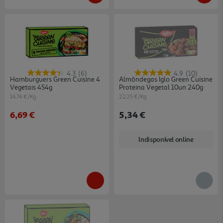
4.3
(6)
4.9
(10)
Hamburguers Green Cuisine 4
Almôndegas Iglo Green Cuisine
Vegetais 454g
Proteina Vegetal 10un 240g
14.74 €/Kg
22.25 €/Kg
6,69 €
5,34 €
Indisponível online