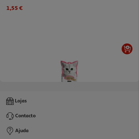
1,55 €
Comida Húmida Gato Kitcat Atum&salmão 60g
Lojas
66.5 €/Kg
Contacto
3,99 €
Ajuda