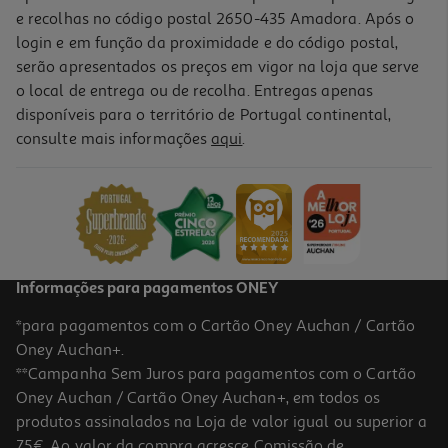
e recolhas no código postal 2650-435 Amadora. Após o
login e em função da proximidade e do código postal,
serão apresentados os preços em vigor na loja que serve
o local de entrega ou de recolha. Entregas apenas
disponíveis para o território de Portugal continental,
consulte mais informações
aqui
.
Comida Húmida Gato Kitcat Cuidado Urinário 60g
66.5 €/Kg
3,99 €
Informações para pagamentos ONEY
*para pagamentos com o Cartão Oney Auchan / Cartão
Oney Auchan+.
**Campanha Sem Juros para pagamentos com o Cartão
Oney Auchan / Cartão Oney Auchan+, em todos os
produtos assinalados na Loja de valor igual ou superior a
75€. Ao valor da compra acresce Comissão de