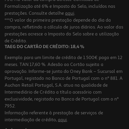
Formalização até 6% e Imposto do Selo, incluídos nas
prestações. Consulte detalhe
aqui
.
Comida Húmida Gato Kitcat Frango&salmão 80 G
***O valor da primeira prestação depende do dia da
compra, refletindo o cálculo de juros diários. Ao valor das
19.38 €/Kg
prestações acresce o Imposto do Selo sobre a utilização
1,55 €
de Crédito.
TAEG DO CARTÃO DE CRÉDITO: 18,4 %
Exemplo para um limite de crédito de 1.500€ pago em 12
meses. TAN 17,60 %. Adesão ao Cartão sujeita a
aprovação. Informe-se junto do Oney Bank – Sucursal em
Portugal, registado no Banco de Portugal com o nº 881. A
Auchan Retail Portugal, S.A. atua na qualidade de
Intermediário de Crédito a título acessório com
exclusividade, registado no Banco de Portugal com o nº
7952.
Informação referente à prestação de serviços de
intermediação de crédito,
aqui
.
Comida Húmida Gato Kitcat Atum 80g