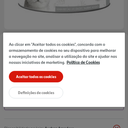
Ao clicar em "Aceitar todos os cookies", concorda com o
Faça a sua avaliação
armazenamento de cookies no seu dispositivo para melhorar
Ref. / EAN:
8858772602203
a navegação no site, analisar a utilização do site e ajudar nas
nossas iniciativas de marketing.
Política de Cookies
1,55 €
Aceitar todos os cookies
+10% DESC. IMEDIATO PET CLUB
Definições de cookies
10% de desconto imediato exclusivo para membros do
Pet Club em artigos de marcas especialistas da categoria
O Meu Pet.