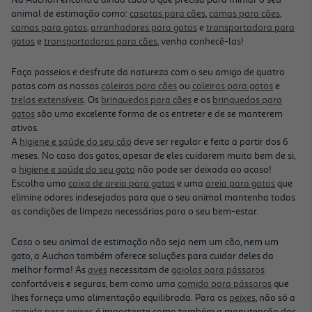
animal de estimação como:
casotas para cães
,
camas para cães
,
camas para gatos
,
arranhadores para gatos
e
transportadora para
gatos
e
transportadoras para cães
, venha conhecê-las!
Faça passeios e desfrute da natureza com o seu amigo de quatro
patas com as nossas
coleiras para cães
ou
coleiras para gatos
e
trelas extensíveis
. Os
brinquedos para cães
e os
brinquedos para
gatos
são uma excelente forma de os entreter e de se manterem
ativos.
A
higiene e saúde do seu cão
deve ser regular e feita a partir dos 6
meses. No caso dos gatos, apesar de eles cuidarem muito bem de si,
a
higiene e saúde do seu gato
não pode ser deixada ao acaso!
Escolha uma
caixa de areia para gatos
e uma
areia para gatos
que
elimine odores indesejados para que o seu animal mantenha todas
as condições de limpeza necessárias para o seu bem-estar.
Caso o seu animal de estimação não seja nem um cão, nem um
gato, a Auchan também oferece soluções para cuidar deles da
melhor forma! As
aves
necessitam de
gaiolas para pássaros
confortáveis e seguras, bem como uma
comida para pássaros
que
lhes forneça uma alimentação equilibrada. Para os
peixes
, não só a
comida para peixes
é importante como também a manutenção dos