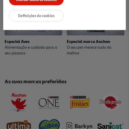
Definições de cookies
Especial Aves
Especial marca Auchan
Alimentação e cuidado para o
O seu pet merece tudo do
seu pássaro
melhor
As suas marcas preferidas