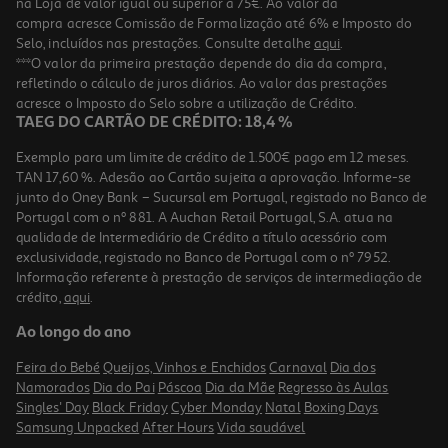
na Loja de valor igual ou superior a 75€. Ao valor da
compra acresce Comissão de Formalização até 6% e Imposto do
Selo, incluídos nas prestações. Consulte detalhe
aqui
.
***O valor da primeira prestação depende do dia da compra,
refletindo o cálculo de juros diários. Ao valor das prestações
acresce o Imposto do Selo sobre a utilização de Crédito.
TAEG DO CARTÃO DE CRÉDITO: 18,4 %
Exemplo para um limite de crédito de 1.500€ pago em 12 meses.
TAN 17,60 %. Adesão ao Cartão sujeita a aprovação. Informe-se
junto do Oney Bank – Sucursal em Portugal, registado no Banco de
Portugal com o nº 881. A Auchan Retail Portugal, S.A. atua na
qualidade de Intermediário de Crédito a título acessório com
exclusividade, registado no Banco de Portugal com o nº 7952.
Informação referente à prestação de serviços de intermediação de
crédito,
aqui
.
Ao longo do ano
Feira do Bebé
Queijos, Vinhos e Enchidos
Carnaval
Dia dos
Namorados
Dia do Pai
Páscoa
Dia da Mãe
Regresso às Aulas
Singles' Day
Black Friday
Cyber Monday
Natal
Boxing Days
Samsung Unpacked
After Hours
Vida saudável