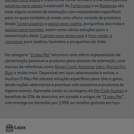
aquários para peixes
é essencial! As
Tartarugas
e os
Roedores
são
mais alguns animais de estimação com necessidades específicas
para os quais também já existe uma oferta variada de produtos
desde
Tartarugueiras
a
gaiola para coelho
, porquinhos das índia e
gaiolas para hamster
, assim como várias soluções para a
alimentação deles:
Comida para tartarugas
e
feno, ração, e
vitaminas
para coelhos, hamsters e porquinhos da índia.
Na categoria “
O meu Pet
” encontra uma oferta especializada de
alimentação premium e produtos para animais de estimação, com
marcas de referência como
Royal Canin
,
Advance
,
Libra
,
Purina Pro
Plan
e muito mais. Disponível em lojas selecionadas e online, o
Auchan O Meu Pet oferece soluções específicas para cães e gatos,
desde rações veterinárias e premium até acessórios e produtos de
higiene animal. Aproveite ainda as vantagens do
Pet Club Auchan
e
beneficie de 10% de desconto em comida e artigos de “
O meu Pet
”,
com entrega ao domicílio por 2,99€ ou recolha gratuita em loja.
Lojas