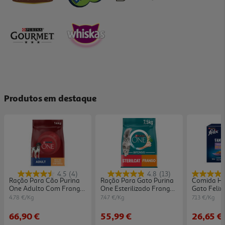
Produtos em destaque
4.5
(4)
4.8
(13)
Ração Para Cão Purina
Ração Para Gato Purina
Comida Hú
One Adulto Com Frango
One Esterilizado Frango
Gato Felix
E Arroz 14kg
7.5kg
44x85g
4.78 €/Kg
7.47 €/Kg
7.13 €/Kg
66,90 €
55,99 €
26,65 €