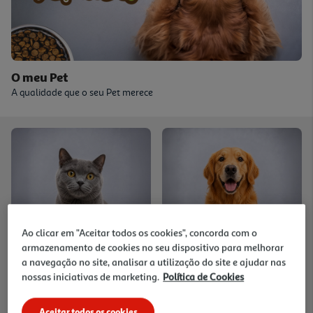
O meu Pet
A qualidade que o seu Pet merece
Ao clicar em "Aceitar todos os cookies", concorda com o
Ofertas para gatos
Ofertas para cães
armazenamento de cookies no seu dispositivo para melhorar
Areia, ração, comida húmida e
Ração, comida húmida e
a navegação no site, analisar a utilização do site e ajudar nas
acessórios
acessórios
nossas iniciativas de marketing.
Política de Cookies
Aceitar todos os cookies