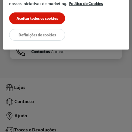
nossas iniciativas de marketing.
Política de Cookies
Ir para
Homepage
Aceitar todos os cookies
Veja os nossos
Folhetos
Definições de cookies
Contactos
Auchan
Lojas
Contacto
Ajuda
Trocas e Devoluções