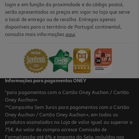
login e em função da proximidade e do código postal,
serão apresentados os preços em vigor na loja que serve
o local de entrega ou de recolha. Entregas apenas
disponíveis para o território de Portugal continental,
consulte mais informações
aqui
.
Informações para pagamentos ONEY
*para pagamentos com o Cartão Oney Auchan / Cartão
Oney Auchan+.
**Campanha Sem Juros para pagamentos com o Cartão
Oney Auchan / Cartão Oney Auchan+, em todos os
produtos assinalados na Loja de valor igual ou superior a
75€. Ao valor da compra acresce Comissão de
Formalização até 6% e Imposto do Selo, incluídos nas